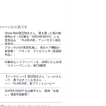
Snow Man渡辺翔太さん、透き通った肌の秘
密明かす！9月舞台「DREAM BOYS」にも
意気込み「『FLARUNÉ』アンバサダー就任
発表会』
アネッサのUV美容乳液に、美白ケア機能が
新搭載！「アネッサ デイセラム N（医薬部
外品）」
印象的なシャワーシーンを…赤西仁さん出演
「スティーブンノル」新CM解禁
【インタビュー】渡辺翔太さん「ふっかさん
って、裏ではすごくお兄さん…」
――「FLARUNÉ」新ブランドムービー
SUPER EIGHT 丸山隆平さん、映画『名無
し』場面写真解禁！