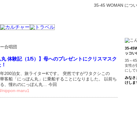
35-45 WOMAN につ
ー合唱団
35-
ッコい
丸 体験記（1/5）】母へのプレゼントにクリスマスク
35～
た！
女性が
にして
年200泊女、旅ライターKです。 突然ですがワタクシこの
みなさ
華客船「にっぽん丸」に乗船することになりました。 以前ち
けしま
る、憧れのにっぽん丸… 今回
vel/nippon-maru1