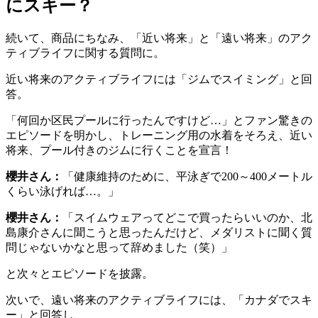
にスキー？
続いて、商品にちなみ、「近い将来」と「遠い将来」のアク
ティブライフに関する質問に。
近い将来のアクティブライフには「ジムでスイミング」と回
答。
「何回か区民プールに行ったんですけど…」とファン驚きの
エピソードを明かし、トレーニング用の水着をそろえ、近い
将来、プール付きのジムに行くことを宣言！
櫻井さん：
「健康維持のために、平泳ぎで200～400メートル
くらい泳げれば…。」
櫻井さん：
「スイムウェアってどこで買ったらいいのか、北
島康介さんに聞こうと思ったんだけど、メダリストに聞く質
問じゃないかなと思って辞めました（笑）」
と次々とエピソードを披露。
次いで、遠い将来のアクティブライフには、「カナダでスキ
ー」と回答し、