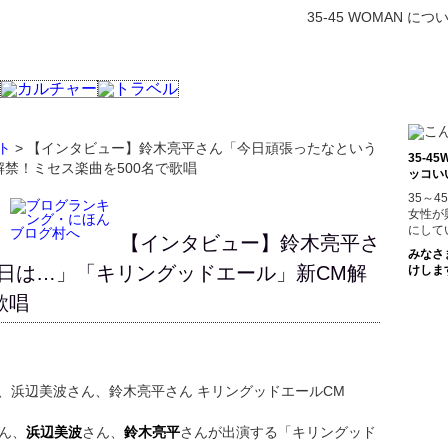
35-45 WOMAN につ
ト
> 【インタビュー】鈴木亮平さん「今日頑張ったなという
35-
禁！ミセス楽曲を500名で歌唱
ッコい
35～
女性が
にして
【インタビュー】鈴木亮平さ
みなさ
日は…」「キリングッドエール」新CM解
けしま
歌唱
ん、
浜辺美波
さん、
鈴木亮平
さんが出演する「キリングッド