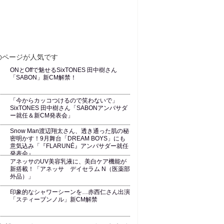
ONとOffで魅せるSixTONES 田中樹さん
「SABON」新CM解禁！
「今からカッコつけるので笑わないで」
SixTONES 田中樹さん「SABONアンバサダ
ー就任＆新CM発表会」
Snow Man渡辺翔太さん、透き通った肌の秘
密明かす！9月舞台「DREAM BOYS」にも
意気込み「『FLARUNÉ』アンバサダー就任
発表会』
アネッサのUV美容乳液に、美白ケア機能が
新搭載！「アネッサ デイセラム N（医薬部
外品）」
印象的なシャワーシーンを…赤西仁さん出演
「スティーブンノル」新CM解禁