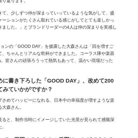
振り返ります。
きて、少しずつ仲が深まっていっているような気がして、盛
ケーションがたくさん取れている感じがしてとても楽しかっ
きました。」とブランドリーダーの4人は仲の深まりを実感し
ョンの「GOOD DAY」を披露した大森さんは「回を増すご
て、ちゃんとリアルな乾杯ができました。コーラス隊や楽器
ね。皆さんの頑張ろうって熱気もあって、温かい現場だった
書き下ろした「GOOD DAY」、改めて200
てみていかがですか？
ずさめてハッピーになれる、日本中の幸福度が増すような楽
る大森さん。
見ると、制作当時にイメージしていた光景が見られて感慨深
た。