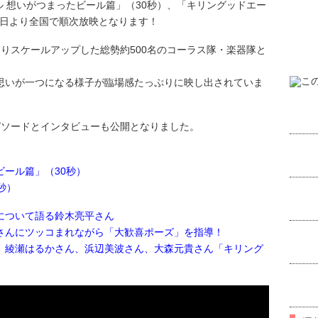
ル 想いがつまったビール篇」（30秒）、「キリングッドエー
月18日より全国で順次放映となります！
りスケールアップした総勢約500名のコーラス隊・楽器隊と
思いが一つになる様子が臨場感たっぷりに映し出されていま
ピソードとインタビューも公開となりました。
ール篇」（30秒）
秒）
について語る鈴木亮平さん
さんにツッコまれながら「大歓喜ポーズ」を指導！
、綾瀬はるかさん、浜辺美波さん、大森元貴さん「キリング