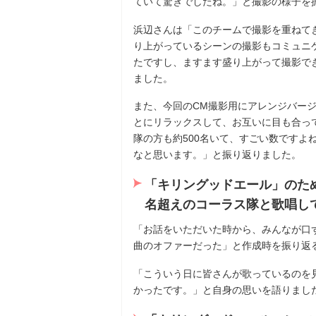
ていて驚きでしたね。」と撮影の様子を
浜辺さんは「このチームで撮影を重ねて
り上がっているシーンの撮影もコミュニ
たですし、ますます盛り上がって撮影で
ました。
また、今回のCM撮影用にアレンジバージ
とにリラックスして、お互いに目も合っ
隊の方も約500名いて、すごい数ですよ
なと思います。」と振り返りました。
「キリングッドエール」のために
名超えのコーラス隊と歌唱し
「お話をいただいた時から、みんなが口
曲のオファーだった」と作成時を振り返
「こういう日に皆さんが歌っているのを
かったです。」と自身の思いを語りまし