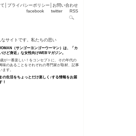
いて
│
プライバシーポリシー
│
お問い合わせ
facebook
twitter
RSS
45WOMAN（サンゴーヨンゴーウーマン）は、「カ
いけど身近」な女性向けWEBマガジン。
45歳が一番楽しい！をコンセプトに、その年代の
興味のあることをそれぞれの専門家が取材、記事
います。
まの生活をちょっとだけ楽しく♪する情報をお届
す！