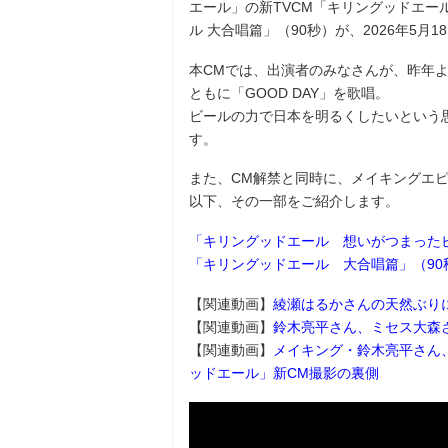
エール」の新TVCM「キリングッドエー
ル 大合唱篇」（90秒）が、2026年5
本CMでは、出演者のみなさんが、昨年よ
ともに「GOOD DAY」を歌唱。
ビールの力で日本を明るくしたいという
す。
また、CM解禁と同時に、メイキングエ
以下、その一部をご紹介します。
「キリングッドエール 想いがつまったビ
「キリングッドエール 大合唱篇」（90
【関連動画】
綾瀬はるかさんの天然ぶり
【関連動画】
鈴木亮平さん、ミセス大森
【関連動画】
メイキング・鈴木亮平さん
ッドエール」新CM撮影の裏側