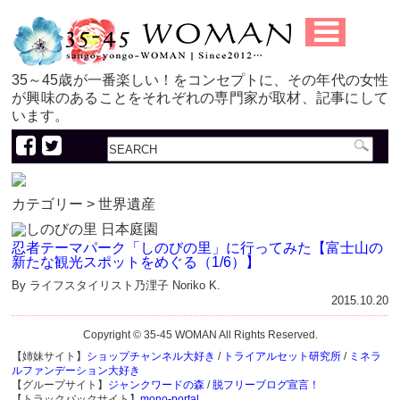
35～45歳が一番楽しい！をコンセプトに、その年代の女性
が興味のあることをそれぞれの専門家が取材、記事にして
います。
カテゴリー > 世界遺産
忍者テーマパーク「しのびの里」に行ってみた【富士山の
新たな観光スポットをめぐる（1/6）】
By ライフスタイリスト乃浬子 Noriko K.
2015.10.20
Copyright © 35-45 WOMAN All Rights Reserved.
【姉妹サイト】
ショップチャンネル大好き
/
トライアルセット研究所
/
ミネラ
ルファンデーション大好き
【グループサイト】
ジャンクワードの森
/
脱フリーブログ宣言！
【トラックバックサイト】
mono-portal