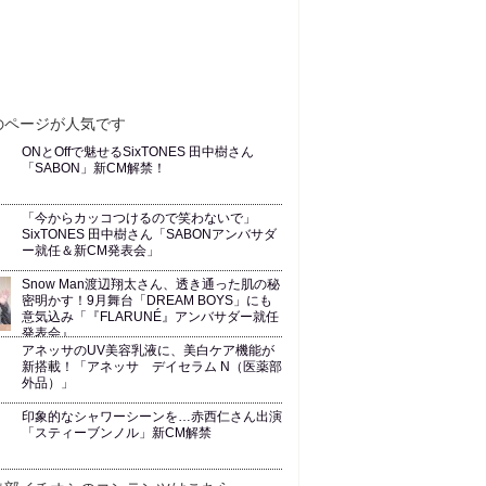
ONとOffで魅せるSixTONES 田中樹さん
「SABON」新CM解禁！
「今からカッコつけるので笑わないで」
SixTONES 田中樹さん「SABONアンバサダ
ー就任＆新CM発表会」
Snow Man渡辺翔太さん、透き通った肌の秘
密明かす！9月舞台「DREAM BOYS」にも
意気込み「『FLARUNÉ』アンバサダー就任
発表会』
アネッサのUV美容乳液に、美白ケア機能が
新搭載！「アネッサ デイセラム N（医薬部
外品）」
印象的なシャワーシーンを…赤西仁さん出演
「スティーブンノル」新CM解禁