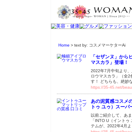
Home
> text by: コスメマーケターAi
「セザンヌ」から
マスカラ」登場！
2022年7月中旬よ
ロウマスカラ」（全2
す！ どちらも、絶妙
https://35-45.net/bea
あの泥質感コスメの
トゥ ユゥ）スーパ
以前ご紹介して、あま
「INTO U（イント
テムが、2022年4月
https://35-45.net/beau