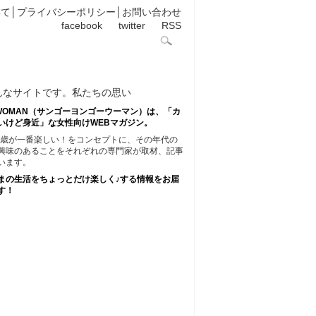
いて
│
プライバシーポリシー
│
お問い合わせ
facebook
twitter
RSS
45WOMAN（サンゴーヨンゴーウーマン）は、「カ
いけど身近」な女性向けWEBマガジン。
45歳が一番楽しい！をコンセプトに、その年代の
興味のあることをそれぞれの専門家が取材、記事
います。
まの生活をちょっとだけ楽しく♪する情報をお届
す！