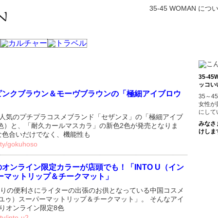
35-45 WOMAN につ
35-
ッコい
ピンクブラウン＆モーヴブラウンの「極細アイブロウ
35～
女性が
にして
り、人気のプチプラコスメブランド「セザンヌ」の「極細アイブ
みなさ
色）と、「耐久カールマスカラ」の新色2色が発売となりま
けしま
な色合いだけでなく、機能性も
uty/gokuhoso
オンライン限定カラーが店頭でも！「INTO U（イン
ーマットリップ＆チークマット」
りの便利さにライターの出張のお供となっている中国コスメ
ゥ ユゥ）スーパーマットリップ＆チークマット」。 そんなアイ
よりオンライン限定8色
ty/into-u2