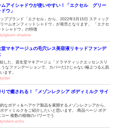
ームアイシャドウが使いやすい！「エクセル グリー
ャドウ」
ップブランド「エクセル」から、2022年3月15日 スティック
リームオンフィットシャドウ」が発売となります。 「エクセ
ットシャドウ」の特徴
auty/gleam-shadow
資生堂マキアージュの毛穴レス美容液リキッドファンデ
た
を開始した、資生堂マキアージュ「ドラマティックエッセンスリ
ようなファンデーションで、カバーだけじゃない極上つるん肌
います。
ty/del
りで癒される！「メゾンレクシア ボディミルク サイ
的なボディ＆ヘアケア製品を展開するメゾンレクシアから、
ボディミルクをご紹介したいと思います。 商品ページ ボデ
エコー 複数の植物のパワーでう
ty/silent-echo