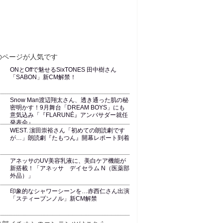
ONとOffで魅せるSixTONES 田中樹さん
「SABON」新CM解禁！
Snow Man渡辺翔太さん、透き通った肌の秘
密明かす！9月舞台「DREAM BOYS」にも
意気込み「『FLARUNÉ』アンバサダー就任
発表会』
WEST. 濵田崇裕さん「初めての朗読劇です
が…」朗読劇『たもつん』開幕レポート到着
アネッサのUV美容乳液に、美白ケア機能が
新搭載！「アネッサ デイセラム N（医薬部
外品）」
印象的なシャワーシーンを…赤西仁さん出演
「スティーブンノル」新CM解禁