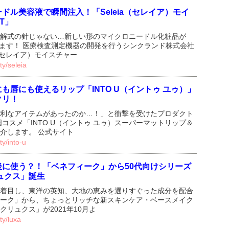
ドル美容液で瞬間注入！「Seleia（セレイア）モイ
T」
解式の針じゃない…新しい形のマイクロニードル化粧品が
されます！ 医療検査測定機器の開発を行うシンクランド株式会社
a（セレイア）モイスチャー
ty/seleia
も唇にも使えるリップ「INTO U（イントゥ ユゥ）」
クリ！
利なアイテムがあったのか…！」と衝撃を受けたプロダクト
コスメ「INTO U（イントゥ ユゥ）スーパーマットリップ＆
介します。 公式サイト
ty/into-u
後に使う？！「ベネフィーク」から50代向けシリーズ
ュクス」誕生
着目し、東洋の英知、大地の恵みを選りすぐった成分を配合
ーク」から、ちょっとリッチな新スキンケア・ベースメイク
リュクス」が2021年10月よ
ty/luxa