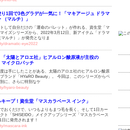
り1回で3色グラデが一気に！「マキアージュ ドラマ
 （マルチ）」
トして自分だけの「運命のパレット」が作れる、資生堂「マ
マイズシリーズから、2022年3月12日、新アイテム「ドラマ
（マルチ）」が発売となりま
uty/dramatic-eye2022
！「太陽とアロエ社」ヒアルロン酸原液が主役の
ty」マイクロパッチ
度は手にしたことがある、太陽のアロエ社のヒアルロン酸原
ランド「HYaRO Beauty」。 今回は、このシリーズからベ
別に、さらに特別なケ
uty/hyaro-beauty
ルキープ！資生堂「マスカラベース インク」
でおくだけで、いつもよりもまつ毛を長く、そして1日カー
クト「SHISEIDO」メイクアップシリーズ「マスカラベース
月1日に発売されます！
uty/mascara-ink