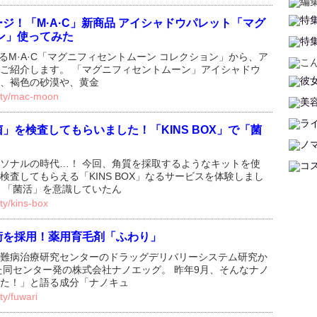
ジ！「M·A·C」新商品 アイシャドウパレット「マグ
ン」使ってみた
れるM·A·C「マグニフィセントムーン コレクション」から、ア
ご紹介します。 「マグニフィセントムーン」アイシャドウ
、褐色の砂漠や、黄金
auty/mac-moon
」を検査してもらいました！「KINS BOX」で「菌
ソナルの時代…！ 今回、角質を採取するようなキットを使
検査してもらえる「KINS BOX」なるサービスを体験しまし
く「菌活」を意識していたん
ty/kins-box
術を採用！薬用育毛剤「ふわり」
難病治療研究センターのドラッグデリバリーシステム研究か
した同センター発の株式会社ナノエッグ。 昨年9月、そんなナノ
た！」と語る成分「ナノキュ
ty/fuwari