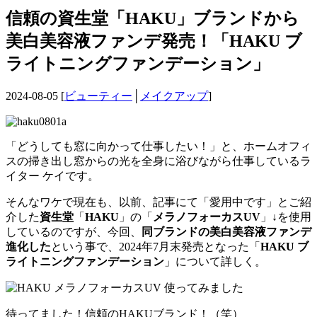
信頼の資生堂「HAKU」ブランドから
美白美容液ファンデ発売！「HAKU ブ
ライトニングファンデーション」
2024-08-05 [
ビューティー
│
メイクアップ
]
「どうしても窓に向かって仕事したい！」と、ホームオフィ
スの掃き出し窓からの光を全身に浴びながら仕事しているラ
イター ケイです。
そんなワケで現在も、以前、記事にて「愛用中です」とご紹
介した
資生堂
「
HAKU
」の「
メラノフォーカスUV
」↓を使用
しているのですが、今回、
同ブランドの美白美容液ファンデ
進化した
という事で、2024年7月末発売となった「
HAKU ブ
ライトニングファンデーション
」について詳しく。
待ってました！信頼のHAKUブランド！（笑）