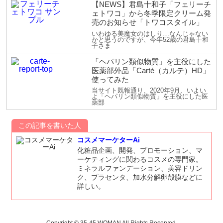
【NEWS】君島十和子「フェリーチ
ェトワコ」から冬季限定クリーム発
売のお知らせ「トワコスタイル」
いわゆる美魔女のはしり…なんじゃない
かと思うのですが、今年52歳の君島十和
子さま
「ヘパリン類似物質」を主役にした
医薬部外品「Carté（カルテ）HD」
使ってみた
当サイト既報通り、2020年9月、いよい
よ「ヘパリン類似物質」を主役にした医
薬部
この記事を書いた人
コスメマーケターAi
化粧品企画、開発、プロモーション、マ
ーケティングに関わるコスメの専門家。
ミネラルファンデーション、美容ドリン
ク、プラセンタ、加水分解卵殻膜などに
詳しい。