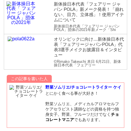
新体操日本代表「フェアリー ジャ
パン POLA」新メーク発表！「崩れ
ない、目力、立体感」！使用アイテ
ムについて
新体操日本代表「フェアリー ジャパン
POLA」団体の2021年新メーク「Shi
オリンピックに向け…新体操日本代
表「フェアリージャパンPOLA」代
表3選手メイクお披露目＆インタビ
ュー
©Rimako Takeuchi 本日 6月21日、新体
操日本代表「フェアリー
この記事を書いた人
野菜ソムリエ/チョコレートライター ケイ
とにかく食べる事が大好き！
野菜ソムリエ、メディカルアロマセルフ
ケアセラピスト講師などの資格を持つ独
身女子。野菜、フルーツだけでなく
チョ
コレートマニア
でもあります。