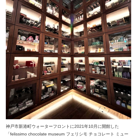
神戸市新港町ウォーターフロントに2021年10月に開館した
「felissimo chocolate museum フェリシモ チョコレート ミュー