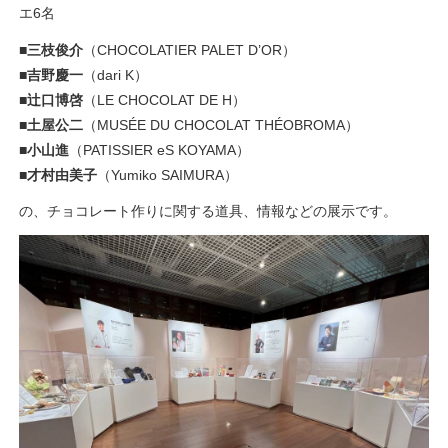
エ6名
■
三枝俊介
（CHOCOLATIER PALET D’OR）
■
吉野慶一
（dari K）
■
辻口博啓
（LE CHOCOLAT DE H）
■
土屋公二
（MUSÉE DU CHOCOLAT THÉOBROMA）
■
小山進
（PATISSIER eS KOYAMA）
■
才村由美子
（Yumiko SAIMURA）
の、チョコレート作りに関する道具、情報などの展示です。