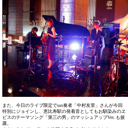
また、今日のライブ限定でsax奏者「中村友里」さんが今回
特別にジョインし、恵比寿駅の発着音としてもお馴染みのヱ
ビスのテーマソング「第三の男」のマッシュアップVer. も披
露。