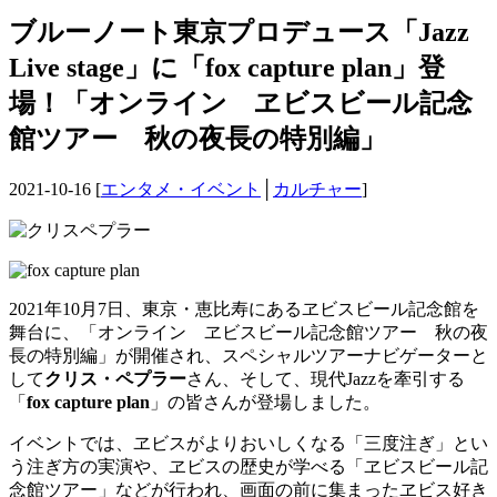
ブルーノート東京プロデュース「Jazz
Live stage」に「fox capture plan」登
場！「オンライン ヱビスビール記念
館ツアー 秋の夜長の特別編」
2021-10-16 [
エンタメ・イベント
│
カルチャー
]
2021年10月7日、東京・恵比寿にあるヱビスビール記念館を
舞台に、「オンライン ヱビスビール記念館ツアー 秋の夜
長の特別編」が開催され、スペシャルツアーナビゲーターと
して
クリス・ペプラー
さん、そして、現代Jazzを牽引する
「
fox capture plan
」の皆さんが登場しました。
イベントでは、ヱビスがよりおいしくなる「三度注ぎ」とい
う注ぎ方の実演や、ヱビスの歴史が学べる「ヱビスビール記
念館ツアー」などが行われ、画面の前に集まったヱビス好き