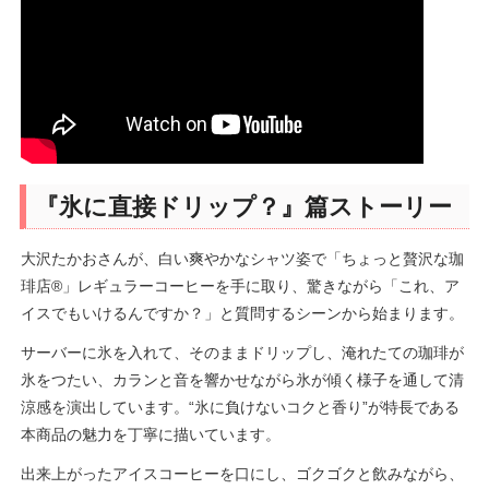
『氷に直接ドリップ？』篇ストーリー
大沢たかおさんが、白い爽やかなシャツ姿で「ちょっと贅沢な珈
琲店®」レギュラーコーヒーを手に取り、驚きながら「これ、ア
イスでもいけるんですか？」と質問するシーンから始まります。
サーバーに氷を入れて、そのままドリップし、淹れたての珈琲が
氷をつたい、カランと音を響かせながら氷が傾く様子を通して清
涼感を演出しています。“氷に負けないコクと香り”が特長である
本商品の魅力を丁寧に描いています。
出来上がったアイスコーヒーを口にし、ゴクゴクと飲みながら、