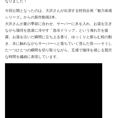
なりました！
今回公開となったのは、大沢さんが出演する特別企画『魅力体感
シリーズ』からの新作動画2本。
大沢さんが夏の季節に合わせ、サーバーに氷を入れ、お湯を注ぎ
ながら珈琲を急速に冷やす「急冷ドリップ」という淹れ方を披
露。お湯を注いだ瞬間に立ち上る香り、ゆっくりと膨らむ粉の動
き、氷に触れながらサーバーへと落ちていく澄んだ音――そうし
た一つひとつの瞬間を切り取りながら、五感で珈琲を感じる贅沢
な時間を繊細に表現しています。