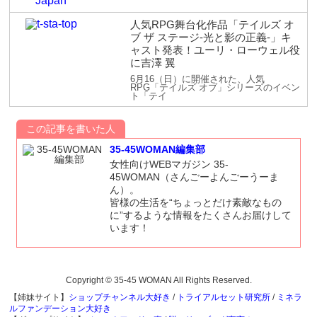
人気RPG舞台化作品「テイルズ オ
ブ ザ ステージ-光と影の正義-」キ
ャスト発表！ユーリ・ローウェル役
に吉澤 翼
6月16（日）に開催された、人気
RPG「テイルズ オブ」シリーズのイベン
ト「テイ
この記事を書いた人
35-45WOMAN編集部
女性向けWEBマガジン 35-
45WOMAN（さんごーよんごーうーま
ん）。
皆様の生活を“ちょっとだけ素敵なもの
に”するような情報をたくさんお届けして
います！
Copyright © 35-45 WOMAN All Rights Reserved.
【姉妹サイト】
ショップチャンネル大好き
/
トライアルセット研究所
/
ミネラ
ルファンデーション大好き