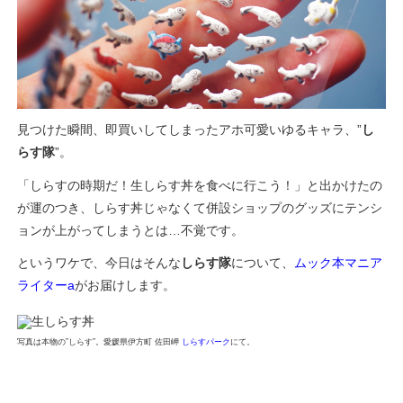
見つけた瞬間、即買いしてしまったアホ可愛いゆるキャラ、”
し
らす隊
”。
「しらすの時期だ！生しらす丼を食べに行こう！」と出かけたの
が運のつき、しらす丼じゃなくて併設ショップのグッズにテンシ
ョンが上がってしまうとは…不覚です。
というワケで、今日はそんな
しらす隊
について、
ムック本マニア
ライターa
がお届けします。
写真は本物の”しらす”。愛媛県伊方町 佐田岬
しらすパーク
にて。