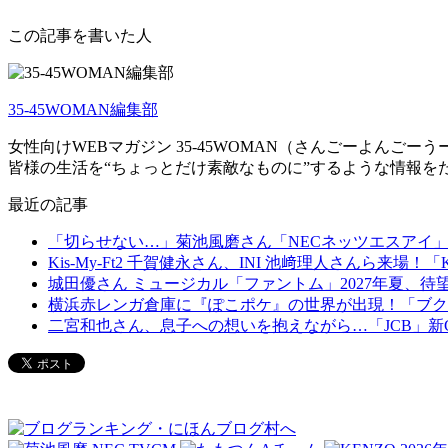
この記事を書いた人
35-45WOMAN編集部
女性向けWEBマガジン 35-45WOMAN（さんごーよんごー
皆様の生活を“ちょっとだけ素敵なものに”するような情報を
最近の記事
「切らせない…」菊池風磨さん「NECネッツエスアイ」
Kis-My-Ft2 千賀健永さん、INI 池﨑理人さんら
城田優さん ミュージカル「ファントム」2027年夏、
横浜赤レンガ倉庫に『ぽこポケ』の世界が出現！「ブク
二宮和也さん、息子への想いを抱えながら…「JCB」