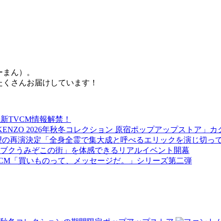
うーまん）。
たくさんお届けしています！
新TVCM情報解禁！
来場！「KENZO 2026年秋冬コレクション 原宿ポップアップス
待望の再演決定「全身全霊で集大成と呼べるエリックを演じ切っ
ブクうみぞこの街」を体感できるリアルイベント開幕
新CM「買いものって、メッセージだ。」シリーズ第二弾