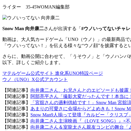
ライター 35-45WOMAN編集部
Snow Man
向井康二
さんが出演する「
#ウノいってないチャレ
動画は、大人気カードゲーム「UNO（ウノ）」の最新商品で
「ウノいってない！」を伝える様々な“ウノ顔”を披露すると
さらに、動画公開に合わせて、「うそウノ」と「ウノハンパ
以下、詳しくご紹介します。
マテルゲーム公式サイト 進化系UNO特設ページ
ウノ（UNO）X公式アカウント
【関連記事】
向井康二さん、お兄さんとのエピソードも披露！
【関連記事】
阿部亮平さん「撮影大変だったんです！本当に
【関連記事】
「宮舘さんの過剰供給です！」Snow Man 宮舘涼
【関連記事】
あまりの可愛さに会場からどよめきも！Snow 
【関連記事】
Snow Man9人揃って登壇『カルビー「クリス
【関連記事】
向井康二さん主演映画『（LOVE SONG）
【関連記事】
向井康二さん＆室龍太さん親友コンビの舞台「