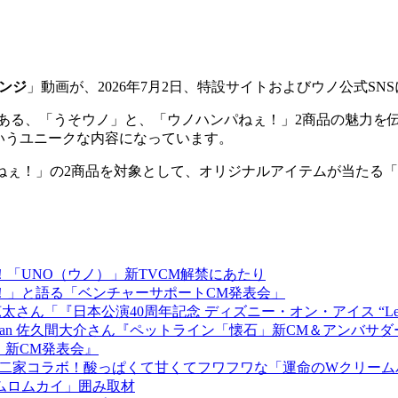
ンジ
」動画が、2026年7月2日、特設サイトおよびウノ公式SN
ある、「うそウノ」と、「ウノハンパねぇ！」2商品の魅力を
いうユニークな内容になっています。
ねぇ！」の2商品を対象として、オリジナルアイテムが当たる「
「UNO（ウノ）」新TVCM解禁にあたり
！」と語る「ベンチャーサポートCM発表会」
太さん「『日本公演40周年記念 ディズニー・オン・アイス “Let’s
Man 佐久間大介さん『ペットライン「懐石」新CM＆アンバサ
プ」新CM発表会』
』×不二家コラボ！酸っぱくて甘くてフワフワな「運命のWクリー
ムロムカイ」囲み取材