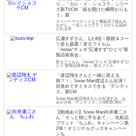
り…「カレ・ド・ショコラ」シリー
ズ新TVCM「箱を開けた瞬間からも
う」篇
スーパーマーケットなど量販店で扱われ
ながら、一流ショコラティエからも認め
られる本
広瀬すずさん、1人4役！眼鏡＆スー
ツ姿も披露！富士フイルム
「instax“チェキ”広瀬すず“ひとり”新
製品発表会」
富士フイルム「instax“チェキ”広瀬すず“ひ
とり”新製品発表会」 富士フイル
「渡辺翔太さんと一緒に迎える
朝？！」Snow Man渡辺さん出演！
目覚めてすぐキスできる「デンティ
ス」新CM
Snow Man渡辺翔太さんが出演する、は
みがき粉「デンティス」のWEBCMが、
【動画あり】Snow Man向井康二さ
ん「そっと頬に手をあて…」化粧品
ブランド「ちふれ」キャンペーン第
2弾！オリジナルグッズキャンペー
ンも