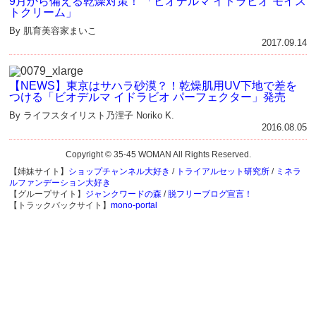
9月から備える乾燥対策！ 「ビオデルマ イドラビオ モイス
トクリーム」
By 肌育美容家まいこ
2017.09.14
【NEWS】東京はサハラ砂漠？！乾燥肌用UV下地で差を
つける「ビオデルマ イドラビオ パーフェクター」発売
By ライフスタイリスト乃浬子 Noriko K.
2016.08.05
Copyright © 35-45 WOMAN All Rights Reserved.
【姉妹サイト】
ショップチャンネル大好き
/
トライアルセット研究所
/
ミネラ
ルファンデーション大好き
【グループサイト】
ジャンクワードの森
/
脱フリーブログ宣言！
【トラックバックサイト】
mono-portal