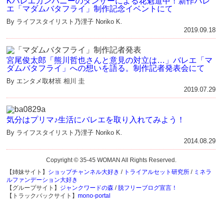
Kバレエカンパニーのダンサーによる花魁道中！新作バレ
エ「マダムバタフライ」制作記念イベントにて
By ライフスタイリスト乃浬子 Noriko K.
2019.09.18
宮尾俊太郎「熊川哲也さんと意見の対立は…」バレエ「マ
ダムバタフライ」への想いを語る。制作記者発表会にて
By エンタメ取材班 相川 圭
2019.07.29
気分はプリマ♪生活にバレエを取り入れてみよう！
By ライフスタイリスト乃浬子 Noriko K.
2014.08.29
Copyright © 35-45 WOMAN All Rights Reserved.
【姉妹サイト】
ショップチャンネル大好き
/
トライアルセット研究所
/
ミネラ
ルファンデーション大好き
【グループサイト】
ジャンクワードの森
/
脱フリーブログ宣言！
【トラックバックサイト】
mono-portal