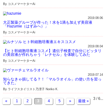
By コスメマーケターAi
2019.08.06
大正製薬グループが作った！水を1滴も加えず美容液
「Hazumie（はずみへ）」
By コスメマーケターAi
2019.08.04
【ヒト幹細胞培養液コスメ】遺伝子検査で自分にピッタリ
の美容液が作れちゃう「レナセル」を体験してみた
By コスメマーケターAi
2019.07.14
知らなきゃ損してる？！「マルラオイル」の使い方を習っ
てきた。
By ライフスタイリスト乃浬子 Noriko K.
3 / 6
...
«
1
2
3
4
5
»
最後 »