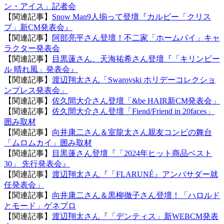
ン・アイス」記者会
【関連記事】
Snow Man9人揃って登壇『カルビー「クリス
プ」新CM発表会』
【関連記事】
阿部亮平さん登壇！不二家「ホームパイ」キャ
ラクター発表会
【関連記事】
目黒蓮さん、天海祐希さん登壇『「キリンビー
ル 晴れ風」発表会』
【関連記事】
渡辺翔太さん「Swarovski ホリデーコレクショ
ンプレス発表会」
【関連記事】
佐久間大介さん登壇「&be HAIR新CM発表会」
【関連記事】
佐久間大介さん登壇「Fiend/Friend in 20faces」
囲み取材
【関連記事】
向井康二さん＆室龍太さん親友コンビの舞台
「ムロムカイ」囲み取材
【関連記事】
目黒蓮さん登壇『「2024年ヒット商品ベスト
30」 先行発表会』
【関連記事】
渡辺翔太さん『「FLARUNÉ』アンバサダー就
任発表会」
【関連記事】
向井康⼆さん＆黒柳徹子さん登壇！「ハロルド
とモード」ゲネプロ
【関連記事】
渡辺翔太さん『「デンティス」新WEBCM発表