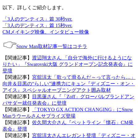
以下、詳しくご紹介します。
「3人のデンティス」篇 30秒ver.
「3人のデンティス」篇 15秒ver.
CMメイキング映像、インタビュー映像
Snow Man取材記事一覧はコチラ
【関連記事】
渡辺翔太さん 「自分で海外に行けるようにな
りたい」『Swarovski大阪 グランドオープン記念発表会』に
登壇
【関連記事】
宮舘涼太「歌って滑るんだ～って言ったら…」
向井＆目黒の“らしい”連携力にキュン『ディズニー・オン・
アイス』スペシャルオープニングアクト囲み取材
【関連記事】
目黒蓮さん『「Zoff」グローバルブランドアン
バサダー就任発表会』に登壇
【関連記事】
「TOKYO GX ACTION CHANGING」にSnow
Manラウールさんサプライズ登場
【関連記事】
佐久間大介さん『ペットライン「懐石」CM発
表会』登壇
【関連記事】
宮舘涼太さんエレガント登壇「ディズニー・オ