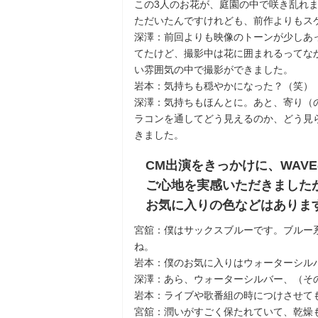
この3人のお花が、庭園の中で咲き乱れ
ただいたんですけれども、前作よりもス
深澤：前回よりも映像のトーンが少しあ
てたけど、撮影中は花に囲まれるってな
い雰囲気の中で撮影ができました。
岩本：気持ちも穏やかになった？（笑）
深澤：気持ちもほんとに。あと、寄り（
ラコンを通してどう見えるのか、どう見
きました。
CM出演をきっかけに、WAV
ご心地を実感いただきました
お気に入りの色などはありま
宮舘：僕はサックスブルーです。ブルー
ね。
岩本：僕のお気に入りはウォーターシル
深澤：あら、ウォーターシルバー、（そ
岩本：ライブや歌番組の時につけさせて
宮舘：潤いがすごく保たれていて、乾燥