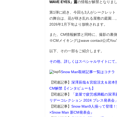
WAVE EYES」篇
の情報が解禁となりま
第1弾に続き、今回も3人がシークレット・
の舞台は、花が咲き乱れる屋敷の庭園…
2026年1月下旬より放映されます。
また、CM情報解禁と同時に、撮影の裏
※CMメイキングはwave contact公式Y
以下、その一部をご紹介します。
その他、詳しくはスペシャルサイトにて
Snow Man取材記事一覧はコチラ
【関連記事】
深澤辰哉＆宮舘涼太＆岩本
CM解禁【インタビューも】
【関連記事】
「楽屋で疲労感満載の深澤辰哉に
リデーコレクション 2024 プレス発表会
【関連記事】
Snow Man9人揃って
×Snow Man 新CM発表会』