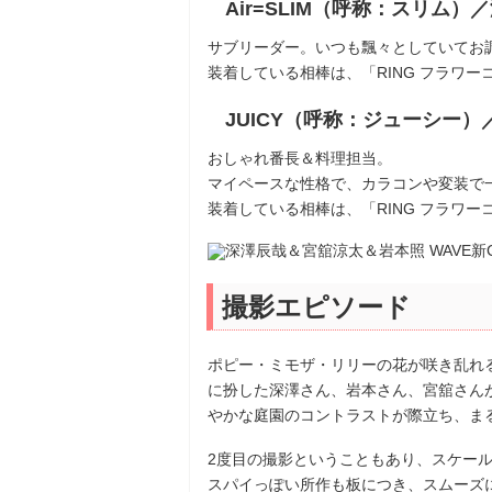
Air=SLIM（呼称：スリム）
サブリーダー。いつも飄々としていてお
装着している相棒は、「RING フラワー
JUICY（呼称：ジューシー）
おしゃれ番長＆料理担当。
マイペースな性格で、カラコンや変装で
装着している相棒は、「RING フラワー
撮影エピソード
ポピー・ミモザ・リリーの花が咲き乱れ
に扮した深澤さん、岩本さん、宮舘さん
やかな庭園のコントラストが際立ち、ま
2度目の撮影ということもあり、スケー
スパイっぽい所作も板につき、スムーズ