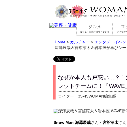
Home
>
カルチャー
>
エンタメ・イベン
深澤辰哉＆宮舘涼太＆岩本照が再びシー
なぜか本人も戸惑い…？！
レットチームに！「WAVE
ライター 35-45WOMAN編集部
Snow Man
深澤辰哉
さん・
宮舘涼太
さん