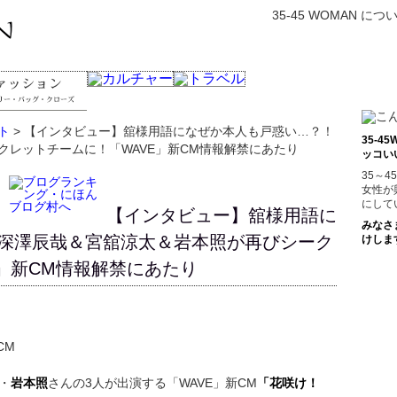
35-45 WOMAN につ
ト
> 【インタビュー】舘様用語になぜか本人も戸惑い…？！
35-
クレットチームに！「WAVE」新CM情報解禁にあたり
ッコい
35～
女性が
にして
【インタビュー】舘様用語に
みなさ
深澤辰哉＆宮舘涼太＆岩本照が再びシーク
けしま
」新CM情報解禁にあたり
・
岩本照
さんの3人が出演する「WAVE」新CM
「花咲け！