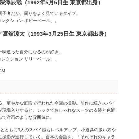
／深澤辰哉（1992年5月5日生 東京都出身）
調子者だが、周りをよく見ているタイプ。
コレクション ポピーベール」。
／宮舘涼太（1993年3月25日生 東京都出身）
一味違った自分になるのが好き。
コレクション リリーベール」。
る、華やかな庭園で行われた今回の撮影。前作に続きスパイ
が現場入りすると、シックでおしゃれなスーツの衣装と色鮮
るで洋画のような雰囲気に。
ルとともに3人のスパイ感もレベルアップ。小道具の扱い方や
に撮影が進行していく。台本の会話を、「それぞれのキャラ