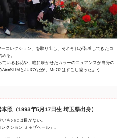
ラワーコレクション」を取り出し、それぞれが装着してきたコ
始める。
っているお花や、瞳に咲かせたカラーのニュアンスが自身の
=SLIMとJUICYだが、Mr.O2はすこし違ったよう
本照（1993年5月17日生 埼玉県出身）
甘いものには目がない。
コレクション ミモザベール」。