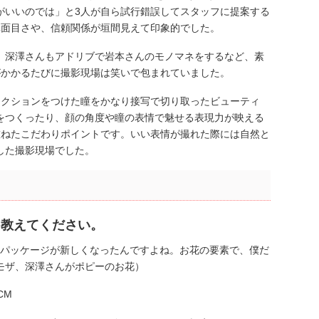
がいいのでは」と3人が自ら試行錯誤してスタッフに提案する
真面目さや、信頼関係が垣間見えて印象的でした。
、深澤さんもアドリブで岩本さんのモノマネをするなど、素
がかかるたびに撮影現場は笑いで包まれていました。
レクションをつけた瞳をかなり接写で切り取ったビューティ
をつくったり、顔の角度や瞳の表情で魅せる表現力が映える
重ねたこだわりポイントです。いい表情が撮れた際には自然と
した撮影現場でした。
を教えてください。
）パッケージが新しくなったんですよね。お花の要素で、僕だ
モザ、深澤さんがポピーのお花）