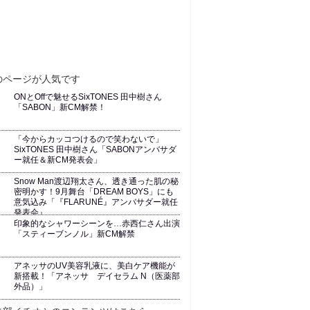
ONとOffで魅せるSixTONES 田中樹さん
「SABON」新CM解禁！
「今からカッコつけるので笑わないで」
SixTONES 田中樹さん「SABONアンバサダ
ー就任＆新CM発表会」
Snow Man渡辺翔太さん、透き通った肌の秘
密明かす！9月舞台「DREAM BOYS」にも
意気込み「『FLARUNÉ』アンバサダー就任
発表会』
印象的なシャワーシーンを…赤西仁さん出演
「スティーブンノル」新CM解禁
アネッサのUV美容乳液に、美白ケア機能が
新搭載！「アネッサ デイセラム N（医薬部
外品）」