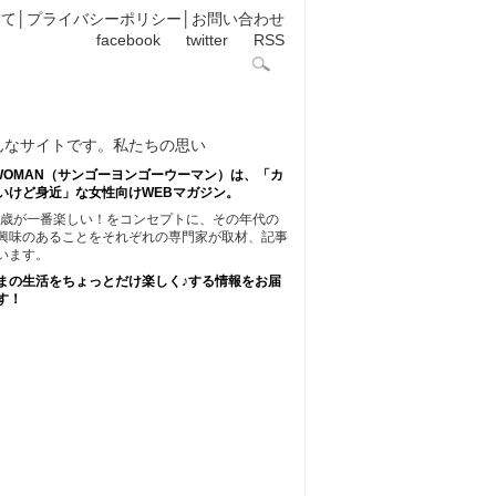
いて
│
プライバシーポリシー
│
お問い合わせ
facebook
twitter
RSS
45WOMAN（サンゴーヨンゴーウーマン）は、「カ
いけど身近」な女性向けWEBマガジン。
45歳が一番楽しい！をコンセプトに、その年代の
興味のあることをそれぞれの専門家が取材、記事
います。
まの生活をちょっとだけ楽しく♪する情報をお届
す！