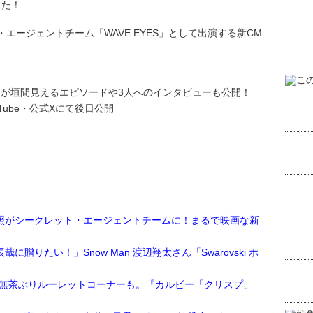
した！
エージェントチーム「WAVE EYES」として出演する新CM
。
側が垣間見えるエピソードや3人へのインタビューも公開！
ouTube・公式Xにて後日公開
。
照がシークレット・エージェントチームに！まるで映画な新
贈りたい！」Snow Man 渡辺翔太さん「Swarovski ホ
」
登壇！無茶ぶりルーレットコーナーも。『カルビー「クリスプ」