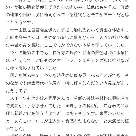
の方が長い時間信仰してきたその思いや、仏像はもちろん、伽藍
の建築や回廊、脇に植えられている植物など全てがアートだと感
じたそうです。
・十一面観世音菩薩立像のお御足に触れるという貴重な体験をし
た鈴木亮平さんは、その足の光沢に驚きながら、人々の祈りの歴
史や温かみを感じ、ここでしかできない体験と仰っていました。
・今回の撮影の中でも、長谷寺の舞台や登廊の景色は特に印象に
残ったそうで、ご自身のスマートフォンでもアングルに拘りなが
ら様々撮影されていました。
・四寺を巡る中で、色んな時代の仏像を見比べることができ、そ
のなかでも鎌倉時代の仏像が、特に好きなんだという発見があっ
たそうです。
・スイーツ好きの鈴木亮平さんは、草餅の製法や材料に興味津々
で質問が止まりませんでした。美味しさの秘密は、旬な春先に収
穫し新芽だけを使う「よもぎ」にあるそうです。表面のカリッ
と、あんこのトロっが生み出す食感がたまらない、と大満足の様
子でした。