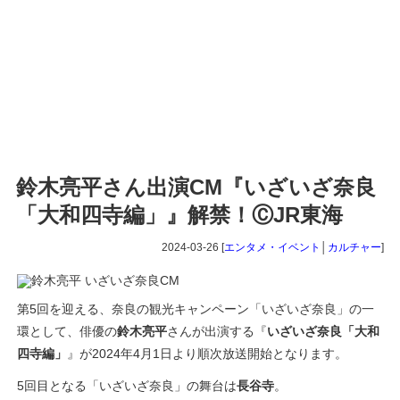
鈴木亮平さん出演CM『いざいざ奈良
「大和四寺編」』解禁！ⒸJR東海
2024-03-26 [
エンタメ・イベント
│
カルチャー
]
第5回を迎える、奈良の観光キャンペーン「いざいざ奈良」の一
環として、俳優の
鈴木亮平
さんが出演する『
いざいざ奈良「大和
四寺編」
』が2024年4月1日より順次放送開始となります。
5回目となる「いざいざ奈良」の舞台は
長谷寺
。