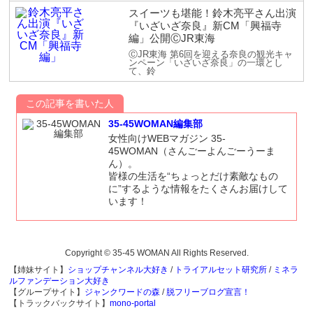
スイーツも堪能！鈴木亮平さん出演
『いざいざ奈良』新CM「興福寺
編」公開ⒸJR東海
ⒸJR東海 第6回を迎える奈良の観光キャ
ンペーン「いざいざ奈良」の一環とし
て、鈴
この記事を書いた人
35-45WOMAN編集部
女性向けWEBマガジン 35-
45WOMAN（さんごーよんごーうーま
ん）。
皆様の生活を“ちょっとだけ素敵なもの
に”するような情報をたくさんお届けして
います！
Copyright © 35-45 WOMAN All Rights Reserved.
【姉妹サイト】
ショップチャンネル大好き
/
トライアルセット研究所
/
ミネラ
ルファンデーション大好き
【グループサイト】
ジャンクワードの森
/
脱フリーブログ宣言！
【トラックバックサイト】
mono-portal