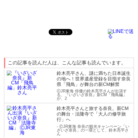
この記事を読んだ人は、こんな記事も読んでいます。
鈴木亮平さん、謎に満ちた日本誕生
の地へ！世界遺産登録を目指す奈良
県「飛鳥」が舞台の新CM解禁
ⒸJR東海 俳優の鈴木亮平さんが出演す
る、『いざいざ奈良』新CM「飛鳥編」
が、2
鈴木亮平さんと旅する奈良。新CM
の舞台・法隆寺で「大人の修学旅
行」へ
- ⒸJR東海 奈良の観光キャンペーン「い
ざいざ奈良」の一環として、鈴木亮平さ
ん