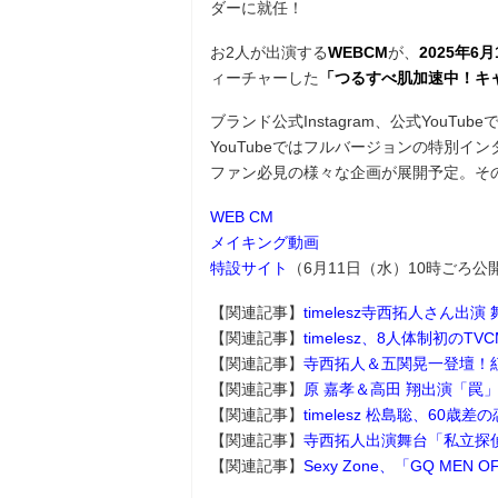
ダーに就任！
お2人が出演する
WEBCM
が、
2025年6月
ィーチャーした
「つるすべ肌加速中！キ
ブランド公式Instagram、公式YouT
YouTubeではフルバージョンの特別イ
ファン必見の様々な企画が展開予定。そ
WEB CM
メイキング動画
特設サイト
（6月11日（水）10時ごろ公
【関連記事】
timelesz寺西拓人さん出
【関連記事】
timelesz、8人体制初の
【関連記事】
寺西拓人＆五関晃一登壇！
【関連記事】
原 嘉孝＆高田 翔出演「罠
【関連記事】
timelesz 松島聡、6
【関連記事】
寺西拓人出演舞台「私立探偵
【関連記事】
Sexy Zone、「GQ MEN 