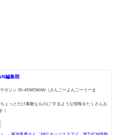
MAN編集部
マガジン 35-45WOMAN（さんごーよんごーうーま
“ちょっとだけ素敵なものに”するような情報をたくさんお
す！
い…」菊池風磨さん「NECネッツエスアイ」新TVCM情報