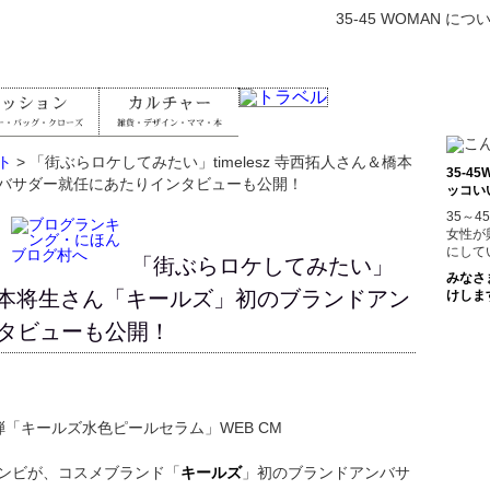
35-45 WOMAN につ
ト
> 「街ぶらロケしてみたい」timelesz 寺西拓人さん＆橋本
35-
バサダー就任にあたりインタビューも公開！
ッコい
35～
女性が
にして
「街ぶらロケしてみたい」
みなさ
ん＆橋本将生さん「キールズ」初のブランドアン
けしま
タビューも公開！
ンビが、コスメブランド「
キールズ
」初のブランドアンバサ