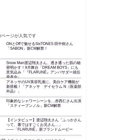
ONとOffで魅せるSixTONES 田中樹さん
「SABON」新CM解禁！
Snow Man渡辺翔太さん、透き通った肌の秘
密明かす！9月舞台「DREAM BOYS」にも
意気込み「『FLARUNÉ』アンバサダー就任
発表会』
アネッサのUV美容乳液に、美白ケア機能が
新搭載！「アネッサ デイセラム N（医薬部
外品）」
印象的なシャワーシーンを…赤西仁さん出演
「スティーブンノル」新CM解禁
【インタビュー】渡辺翔太さん「ふっかさん
って、裏ではすごくお兄さん…」
――「FLARUNÉ」新ブランドムービー