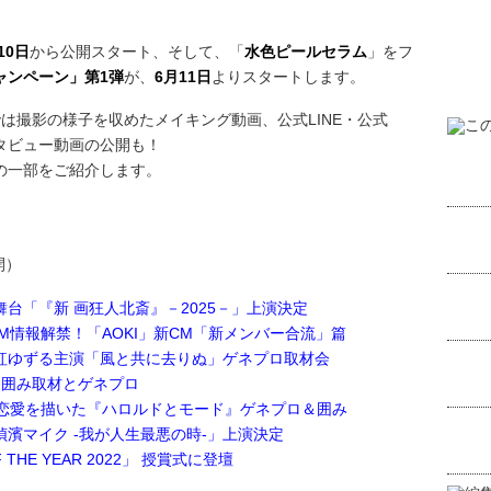
10日
から公開スタート、そして、「
水色ピールセラム
」をフ
ャンペーン」第1弾
が、
6月11日
よりスタートします。
ubeでは撮影の様子を収めたメイキング動画、公式LINE・公式
ンタビュー動画の公開も！
の一部をご紹介します。
開）
演 舞台「『新 画狂人北斎』－2025－」上演決定
TVCM情報解禁！「AOKI」新CM「新メンバー合流」篇
紅ゆずる主演「風と共に去りぬ」ゲネプロ取材会
」囲み取材とゲネプロ
0歳差の恋愛を描いた『ハロルドとモード』ゲネプロ＆囲み
濱マイク -我が人生最悪の時-」上演決定
OF THE YEAR 2022」 授賞式に登壇