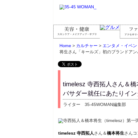
Home
>
カルチャー
>
エンタメ・イベン
将生さん「キールズ」初のブランドアン
timelesz 寺西拓人さ
バサダー就任にあたりイン
ライター 35-45WOMAN編集部
timelesz
寺西拓人
さん＆
橋本将生
さんコ