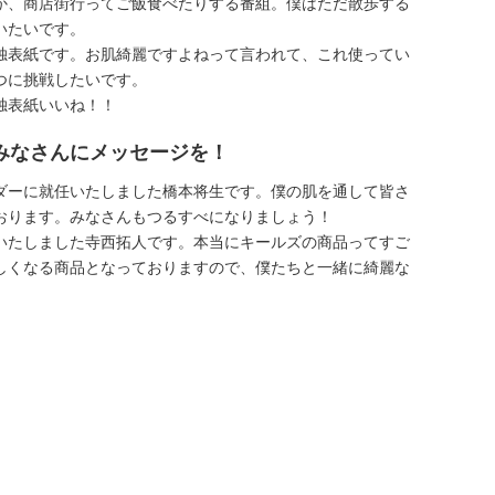
か、商店街行ってご飯食べたりする番組。僕はただ散歩する
いたいです。
独表紙です。お肌綺麗ですよねって言われて、これ使ってい
つに挑戦したいです。
独表紙いいね！！
みなさんにメッセージを！
ダーに就任いたしました橋本将生です。僕の肌を通して皆さ
おります。みなさんもつるすべになりましょう！
いたしました寺西拓人です。本当にキールズの商品ってすご
しくなる商品となっておりますので、僕たちと一緒に綺麗な