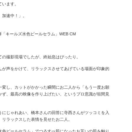
ています。
、加速中！」。
ての撮影現場でしたが、終始息はぴったり。
んが声をかけて、リラックスさせてあげている場面が印象的
一変し、カットがかかった瞬間にお二人から「もう一度お願
かず、最高の映像を作り上げたい、というプロ意識が垣間見
うにじゃれあい、橋本さんの回答に寺西さんがツッコミを入
、リラックスした表情を見せたお二人。
水色ピールセラム」でつるすべ肌になったお互いの肌を触り