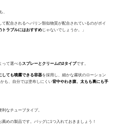
も、
して配合されるヘパリン類似物質が配合されているのがポイ
のトラブルにはおすすめ
じゃないでしょうか。」
よって選べる
スプレーとクリームの2タイプ
です。
にしても噴霧できる容器
を採用し、細かな霧状のローション
しかも、自分では塗布しにくい
背中やわき腹、太もも裏にも手
便利なチューブタイプ。
お薦めの製品です。バッグに1つ入れておきましょう！