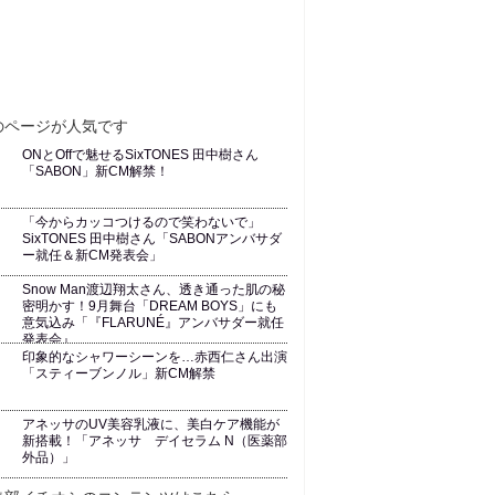
ONとOffで魅せるSixTONES 田中樹さん
「SABON」新CM解禁！
「今からカッコつけるので笑わないで」
SixTONES 田中樹さん「SABONアンバサダ
ー就任＆新CM発表会」
Snow Man渡辺翔太さん、透き通った肌の秘
密明かす！9月舞台「DREAM BOYS」にも
意気込み「『FLARUNÉ』アンバサダー就任
発表会』
印象的なシャワーシーンを…赤西仁さん出演
「スティーブンノル」新CM解禁
アネッサのUV美容乳液に、美白ケア機能が
新搭載！「アネッサ デイセラム N（医薬部
外品）」