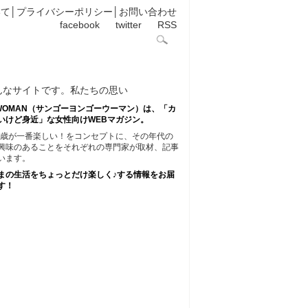
いて
│
プライバシーポリシー
│
お問い合わせ
facebook
twitter
RSS
45WOMAN（サンゴーヨンゴーウーマン）は、「カ
いけど身近」な女性向けWEBマガジン。
45歳が一番楽しい！をコンセプトに、その年代の
興味のあることをそれぞれの専門家が取材、記事
います。
まの生活をちょっとだけ楽しく♪する情報をお届
す！