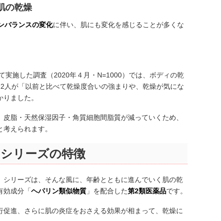
肌の乾燥
ンバランスの変化
に伴い、肌にも変化を感じることが多くな
て実施した調査（2020年４月・N=1000）では、ボディの乾
人に2人が「以前と比べて乾燥度合いの強まりや、乾燥が気にな
かりました。
、皮脂・天然保湿因子・角質細胞間脂質が減っていくため、
と考えられます。
」シリーズの特徴
」シリーズは、そんな風に、年齢とともに進んでいく肌の乾
有効成分「
ヘパリン類似物質
」を配合した
第2類医薬品
です。
行促進、さらに肌の炎症をおさえる効果が相まって、乾燥に