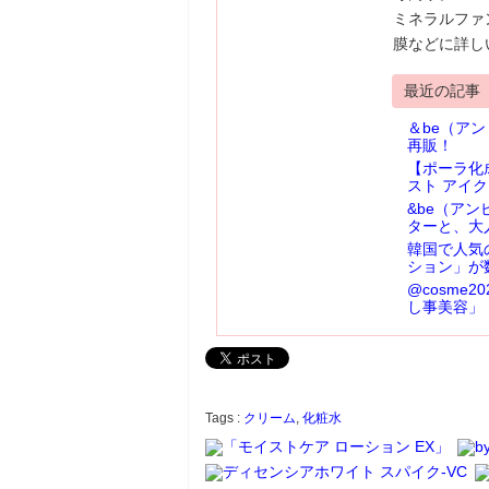
ミネラルファ
膜などに詳し
最近の記事
＆be（ア
再販！
【ポーラ化
スト アイ
&be（ア
ターと、大
韓国で人気
ション」が
@cosme
し事美容」
Tags :
クリーム
,
化粧水