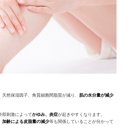
、天然保湿因子、角質細胞間脂質が減り、
肌の水分量が減少
外部刺激によって
かゆみ、炎症
が起きやすくなります。
、
加齢による皮脂量の減少
等も関係していることが分かって