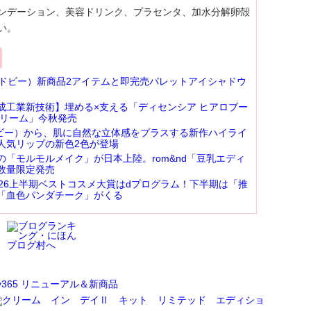
ンデーション、美容ドリンク、プラセンタ、加水分解卵殻
い。
ンドビー）新商品2アイテムと即完売パレットアイシャドウ
成工業新技術】埋める×支える「ディセンシア ヒアロブー
クリーム」今秋発売
ンビー）から、肌に自然な立体感をプラスする新作ハイライ
人気リップの新色2色が登場
の「モルモルメイク」が日本上陸。rom&nd「豆乳エディ
数量限定発売
2026上半期ベストコスメ大賞はdプログラム！下半期は「推
「血色パンダチーク」がくる