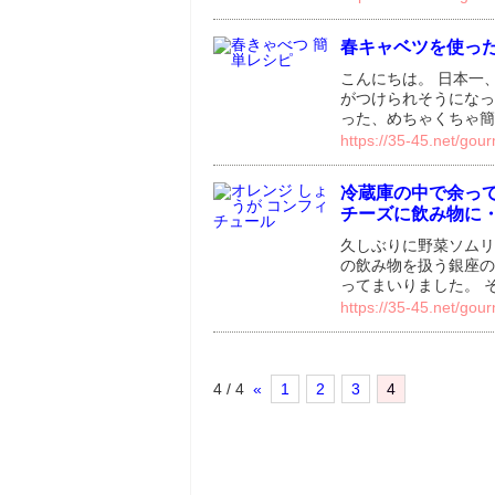
春キャベツを使っ
こんにちは。 日本一
がつけられそうにな
った、めちゃくちゃ簡
https://35-45.net/gou
冷蔵庫の中で余っ
チーズに飲み物に
久しぶりに野菜ソムリ
の飲み物を扱う銀座の
ってまいりました。 
https://35-45.net/gou
4 / 4
«
1
2
3
4