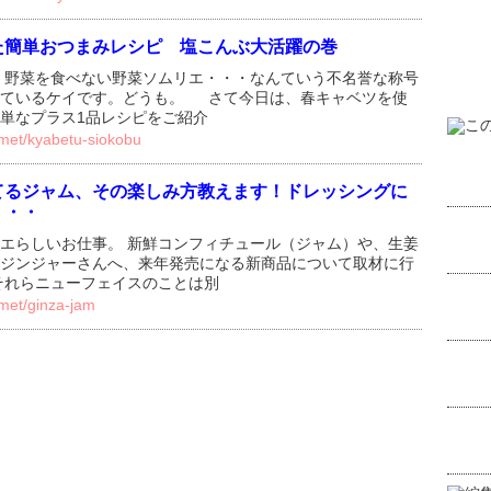
た簡単おつまみレシピ 塩こんぶ大活躍の巻
、野菜を食べない野菜ソムリエ・・・なんていう不名誉な称号
っているケイです。どうも。 さて今日は、春キャベツを使
単なプラス1品レシピをご紹介
rmet/kyabetu-siokobu
てるジャム、その楽しみ方教えます！ドレッシングに
・・・
エらしいお仕事。 新鮮コンフィチュール（ジャム）や、生姜
ジンジャーさんへ、来年発売になる新商品について取材に行
それらニューフェイスのことは別
rmet/ginza-jam