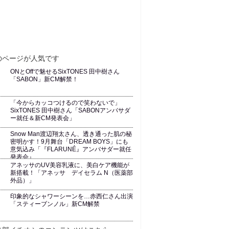
ONとOffで魅せるSixTONES 田中樹さん
「SABON」新CM解禁！
「今からカッコつけるので笑わないで」
SixTONES 田中樹さん「SABONアンバサダ
ー就任＆新CM発表会」
Snow Man渡辺翔太さん、透き通った肌の秘
密明かす！9月舞台「DREAM BOYS」にも
意気込み「『FLARUNÉ』アンバサダー就任
発表会』
アネッサのUV美容乳液に、美白ケア機能が
新搭載！「アネッサ デイセラム N（医薬部
外品）」
印象的なシャワーシーンを…赤西仁さん出演
「スティーブンノル」新CM解禁