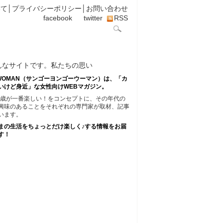
いて
│
プライバシーポリシー
│
お問い合わせ
facebook
twitter
RSS
45WOMAN（サンゴーヨンゴーウーマン）は、「カ
いけど身近」な女性向けWEBマガジン。
45歳が一番楽しい！をコンセプトに、その年代の
興味のあることをそれぞれの専門家が取材、記事
います。
まの生活をちょっとだけ楽しく♪する情報をお届
す！