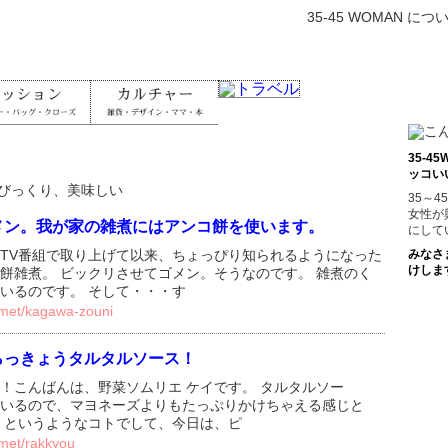
35-45 WOMAN につ
35-
ッコい
びっくり、美味しい
35～
女性が
メン。我が家の雑煮にはアンコ餅を使います。
にして
TV番組で取り上げて以来、ちょっぴり知られるようになった
みなさ
けしま
餅雑煮。 ビックリさせてゴメン。そうなのです。 雑煮のく
いるのです。 そして・・・す
rmet/kagawa-zouni
らっきょうタルタルソース！
！こんばんは、野菜ソムリエ ケイです。 タルタルソー
いるので、マヨネーズよりもたっぷりかけちゃえる感じと
 というようなコトでして、今日は、ピ
rmet/rakkyou