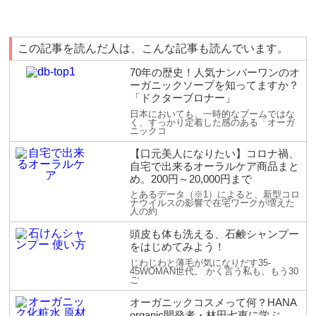
この記事を読んだ人は、こんな記事も読んでいます。
70年の歴史！人気ナンバーワンのオ
ーガニックソープを知ってますか？
「ドクターブロナー」
日本においても、一時的なブームではな
く、すっかり定着した感のある「オーガ
ニックコ
【口元美人になりたい】コロナ禍、
自宅で出来るオーラルケア商品まと
め。200円～20,000円まで
とあるデータ（※1）によると、新型コロ
ナウイルスの影響で在宅ワークが増えた
人の約
頭皮も体も洗える、石鹸シャンプー
をはじめてみよう！
じわじわと薄毛が気になりだす35-
45WOMAN世代。 かく言う私も、もう30
ご
オーガニックコスメって何？HANA
organic開発者・林田七恵に学ぶ