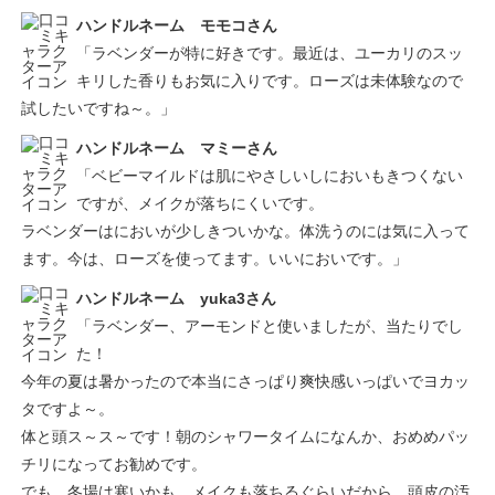
ハンドルネーム モモコさん
「ラベンダーが特に好きです。最近は、ユーカリのスッ
キリした香りもお気に入りです。ローズは未体験なので
試したいですね～。」
ハンドルネーム マミーさん
「ベビーマイルドは肌にやさしいしにおいもきつくない
ですが、メイクが落ちにくいです。
ラベンダーはにおいが少しきついかな。体洗うのには気に入って
ます。今は、ローズを使ってます。いいにおいです。」
ハンドルネーム yuka3さん
「ラベンダー、アーモンドと使いましたが、当たりでし
た！
今年の夏は暑かったので本当にさっぱり爽快感いっぱいでヨカッ
タですよ～。
体と頭ス～ス～です！朝のシャワータイムになんか、おめめパッ
チリになってお勧めです。
でも、冬場は寒いかも。メイクも落ちるぐらいだから、頭皮の汚