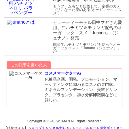
もうブームもひと段落して、定番のカテ
ゴリになった感のある”オーガニックコス
メ”。
ビューティーモデル田中マヤさん愛
用、生ハチミツ＆モリンガ配合のオ
ーガニックコスメ「Junano」（ジ
ュナノ）発売
国産生ハチミツとモリンガを使ったオー
ガニックコスメ「Junano（ジュナノ）」
が
この記事を書いた人
コスメマーケターAi
化粧品企画、開発、プロモーション、マ
ーケティングに関わるコスメの専門家。
ミネラルファンデーション、美容ドリン
ク、プラセンタ、加水分解卵殻膜などに
詳しい。
Copyright © 35-45 WOMAN All Rights Reserved.
【姉妹サイト】
ショップチャンネル大好き
/
トライアルセット研究所
/
ミネラ