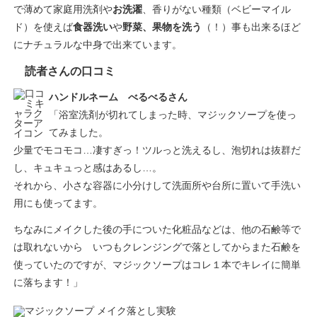
で薄めて家庭用洗剤や
お洗濯
、香りがない種類（ベビーマイル
ド）を使えば
食器洗い
や
野菜、果物を洗う
（！）事も出来るほど
にナチュラルな中身で出来ています。
読者さんの口コミ
ハンドルネーム べるべるさん
「浴室洗剤が切れてしまった時、マジックソープを使っ
てみました。
少量でモコモコ…凄すぎっ！ツルっと洗えるし、泡切れは抜群だ
し、キュキュっと感はあるし…。
それから、小さな容器に小分けして洗面所や台所に置いて手洗い
用にも使ってます。
ちなみにメイクした後の手についた化粧品などは、他の石鹸等で
は取れないから いつもクレンジングで落としてからまた石鹸を
使っていたのですが、マジックソープはコレ１本でキレイに簡単
に落ちます！」