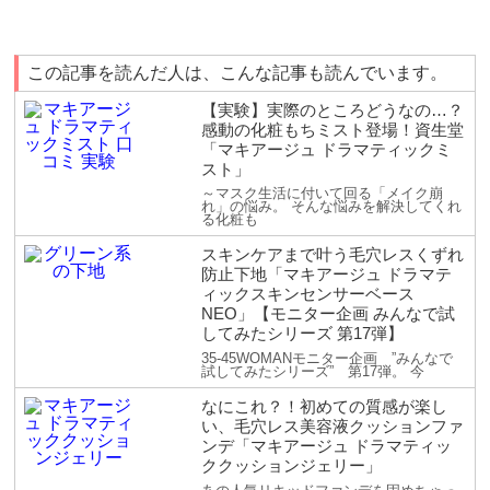
この記事を読んだ人は、こんな記事も読んでいます。
【実験】実際のところどうなの…？
感動の化粧もちミスト登場！資生堂
「マキアージュ ドラマティックミ
スト」
～マスク生活に付いて回る「メイク崩
れ」の悩み。 そんな悩みを解決してくれ
る化粧も
スキンケアまで叶う毛穴レスくずれ
防止下地「マキアージュ ドラマテ
ィックスキンセンサーベース
NEO」【モニター企画 みんなで試
してみたシリーズ 第17弾】
35-45WOMANモニター企画 ”みんなで
試してみたシリーズ” 第17弾。 今
なにこれ？！初めての質感が楽し
い、毛穴レス美容液クッションファ
ンデ「マキアージュ ドラマティッ
ククッションジェリー」