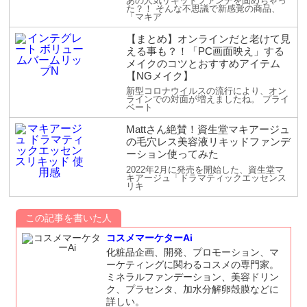
あの人気リキッドファンデを固めちゃっ
た？！ そんな不思議で新感覚の商品、
「マキア
【まとめ】オンラインだと老けて見
える事も？！「PC画面映え」する
メイクのコツとおすすめアイテム
【NGメイク】
新型コロナウイルスの流行により、オン
ラインでの対面が増えましたね。 プライ
ベート
Mattさん絶賛！資生堂マキアージュ
の毛穴レス美容液リキッドファンデ
ーション使ってみた
2022年2月に発売を開始した、資生堂マ
キアージュ「ドラマティックエッセンス
リキ
この記事を書いた人
コスメマーケターAi
化粧品企画、開発、プロモーション、マ
ーケティングに関わるコスメの専門家。
ミネラルファンデーション、美容ドリン
ク、プラセンタ、加水分解卵殻膜などに
詳しい。