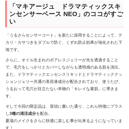
「マキアージュ ドラマティックスキ
ンセンサーベース NEO」のココがすご
い
「うるさらセンサーコート」を新たに採用することによって、テ
カリ・カサつきをダブルで防ぐ、くずれ防止効果が強化された下
地です。
さらに、オイル生まれのポアレスジェリーが光を透過すること
で、毛穴をしっかりとカバーしながらも透明感のある肌を演出。
また、ドラマティックエッセンスリキッドとドラマティッククッ
ションジェリー共通の美容液成分が配合されており、使うたび、
うるおって毛穴が目立たない本物の「キレイな素肌」に導きま
す。
そして今回の限定品は、冒頭に書いた通り、これら特徴にプラス
し
3種の清涼成分
を配合。
夏場のメイクをさらに快適に楽しむ事が出来るようになっていま
す！