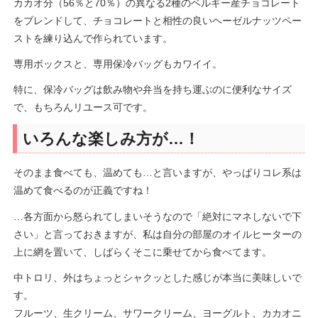
カカオ分（56％と70％）の異なる2種のベルギー産チョコレート
をブレンドして、チョコレートと相性の良いヘーゼルナッツペー
ストを練り込んで作られています。
専用ボックスと、専用保冷バッグもカワイイ。
特に、保冷バッグは飲み物や弁当を持ち運ぶのに便利なサイズ
で、もちろんリユース可です。
いろんな楽しみ方が…！
そのまま食べても、温めても…と言いますが、やっぱりコレ系は
温めて食べるのが正義ですね！
…各方面から怒られてしまいそうなので「絶対にマネしないで下
さい」と言っておきますが、私は自分の部屋のオイルヒーターの
上に網を置いて、しばらくそこに乗せてから食べてます。
中トロリ、外はちょっとシャクッとした感じが本当に美味しいで
す。
フルーツ、生クリーム、サワークリーム、ヨーグルト、カカオニ