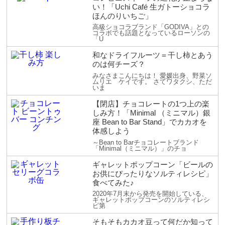
い！「Uchi Café 生ガトーショコラ
ほんのりいちご」
高級ショコラブランド「GODIVA」との
コラボでも話題となっているローソンの
「U
和なドライフルーツ＝干し柿とあう
のは何チーズ？
みなさまこんにちは！ 愛媛出身、野菜ソ
ムリエ ケイです。 さてワタクシ、ただ
いま
【閉店】チョコレートの1つ上の楽
しみ方！「Minimal （ミニマル）銀
座 Bean to Bar Stand」でカカオを
体感しよう
～Bean to Barチョコレートブランド
「Minimal（ミニマル）」のチョ
ギャレットポップコーン「ビールの
お供にぴったりなソルティレシピ」
食べてみた♪
2020年7月末から発売を開始している、
ギャレットポップコーンのソルティレシ
ピ第
そもそもカカオ豆って何だか知って