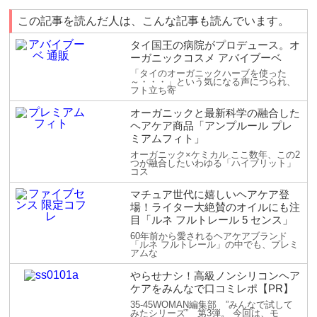
この記事を読んだ人は、こんな記事も読んでいます。
タイ国王の病院がプロデュース。オ
ーガニックコスメ アバイブーベ
「タイのオーガニックハーブを使った
～・・・」という気になる声につられ、
フト立ち寄
オーガニックと最新科学の融合した
ヘアケア商品「アンプルール プレ
ミアムフィト」
オーガニック×ケミカル ここ数年、この2
つが融合したいわゆる「ハイブリット」
コス
マチュア世代に嬉しいヘアケア登
場！ライター大絶賛のオイルにも注
目「ルネ フルトレール 5 センス」
60年前から愛されるヘアケアブランド
「ルネ フルトレール」の中でも、プレミ
アムな
やらせナシ！高級ノンシリコンヘア
ケアをみんなで口コミレポ【PR】
35-45WOMAN編集部 ”みんなで試して
みたシリーズ” 第3弾。 今回は、モ