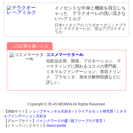
イノセントな中身と機能を両立しち
ゃった テラクオーレの洗い流さな
いヘアミルク
日本×イタリアのコラボオーガニックブラ
ンド テラクオーレが、実はアグロナチュ
ラの
この記事を書いた人
コスメマーケターAi
化粧品企画、開発、プロモーション、マ
ーケティングに関わるコスメの専門家。
ミネラルファンデーション、美容ドリン
ク、プラセンタ、加水分解卵殻膜などに
詳しい。
Copyright © 35-45 WOMAN All Rights Reserved.
【姉妹サイト】
ショップチャンネル大好き
/
トライアルセット研究所
/
ミネラ
ルファンデーション大好き
【グループサイト】
ジャンクワードの森
/
脱フリーブログ宣言！
【トラックバックサイト】
mono-portal