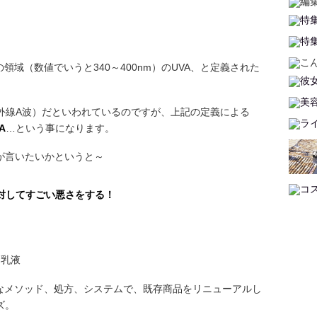
領域（数値でいうと340～400nm）のUVA、と定義された
紫外線A波）だといわれているのですが、上記の定義による
A
…という事になります。
が言いたいかというと～
に対してすごい悪さをする！
たなメソッド、処方、システムで、既存商品をリニューアルし
ズ。