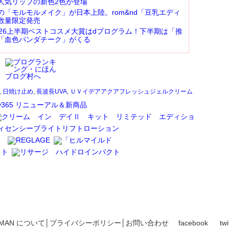
人気リップの新色2色が登場
の「モルモルメイク」が日本上陸。rom&nd「豆乳エディ
数量限定発売
2026上半期ベストコスメ大賞はdプログラム！下半期は「推
「血色パンダチーク」がくる
,
日焼け止め
,
長波長UVA
,
ＵＶイデアアクアフレッシュジェルクリーム
OMAN について
│
プライバシーポリシー
│
お問い合わせ
facebook
twi