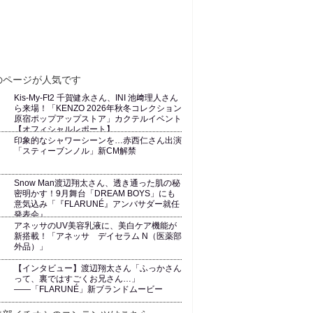
Kis-My-Ft2 千賀健永さん、INI 池﨑理人さん
ら来場！「KENZO 2026年秋冬コレクション
原宿ポップアップストア」カクテルイベント
【オフィシャルレポート】
印象的なシャワーシーンを…赤西仁さん出演
「スティーブンノル」新CM解禁
Snow Man渡辺翔太さん、透き通った肌の秘
密明かす！9月舞台「DREAM BOYS」にも
意気込み「『FLARUNÉ』アンバサダー就任
発表会』
アネッサのUV美容乳液に、美白ケア機能が
新搭載！「アネッサ デイセラム N（医薬部
外品）」
【インタビュー】渡辺翔太さん「ふっかさん
って、裏ではすごくお兄さん…」
――「FLARUNÉ」新ブランドムービー