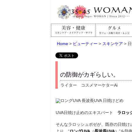
Home
>
ビューティー
>
スキンケア
> 
の防御がカギらしい。
ライター コスメマーケターAi
UVA日焼け止めのエキスパート
ラロッ
そんなラロッシュポゼが、既存の日焼け
より、“
ロングUVA
（
長波長UVA
）”を防