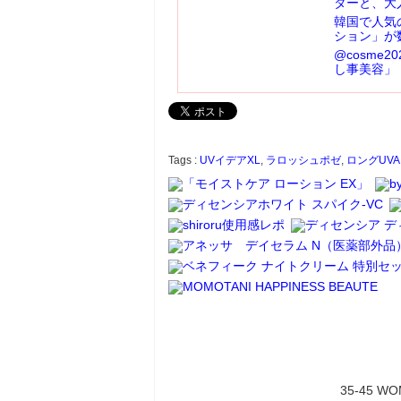
ターと、大
韓国で人気
ション」が
@cosme
し事美容」
Tags :
UVイデアXL
,
ラロッシュポゼ
,
ロングUVA
35-45 W