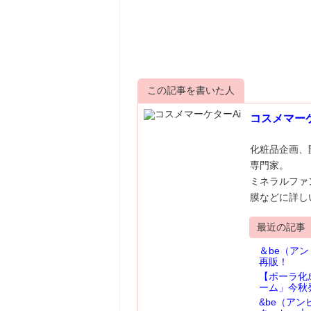
この記事を書いた人
コスメマーケ
化粧品企画、
専門家。
ミネラルファ
膜などに詳し
最近の記事
＆be（ア
再販！
【ポーラ化
ーム」今秋
&be（ア