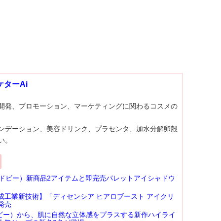
ターAi
開発、プロモーション、マーケティングに関わるコスメの
ンデーション、美容ドリンク、プラセンタ、加水分解卵殻
い。
ンドビー）新商品2アイテムと即完売パレットアイシャドウ
成工業新技術】「ディセンシア ヒアロブースト アイクリ
発売
ンビー）から、肌に自然な立体感をプラスする新作ハイライ