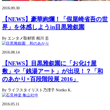
2016.09.30
【NEWS】豪華絢爛！「假屋崎省吾の世
界」を体感しようin目黒雅叙園
By エンタメ取材班 相川 圭
2016.08.14
【NEWS】目黒雅叙園に「お化け屋
敷」や「銭湯アート」が出現！？「和
のあかり×百段階段展 2016」
By ライフスタイリスト乃浬子 Noriko K.
2016.05.11