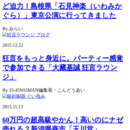
ど迫力！島根県「石見神楽（いわみか
ぐら）」東京公演に行ってきました
By みらい
2015.12.22
狂言をもっと身近に。パーティー感覚
で参加できる「大藏基誠 狂言ラウン
ジ」
By 35-45WOMAN編集長・こんどうあい
2015.11.13
60万円の超高級やかん！高いのにナゼ
売れる？新潟県燕市「玉川堂」