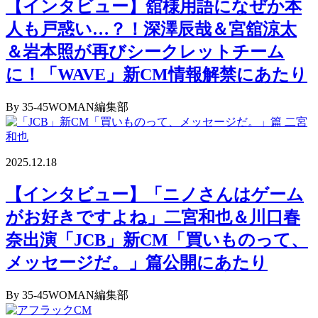
【インタビュー】舘様用語になぜか本
人も戸惑い…？！深澤辰哉＆宮舘涼太
＆岩本照が再びシークレットチーム
に！「WAVE」新CM情報解禁にあたり
By 35-45WOMAN編集部
2025.12.18
【インタビュー】「ニノさんはゲーム
がお好きですよね」二宮和也＆川口春
奈出演「JCB」新CM「買いものって、
メッセージだ。」篇公開にあたり
By 35-45WOMAN編集部