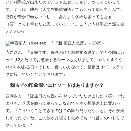
いい相手役が出来たので、ジャムセッション、やってまいりま
す。テラは、映画（天文館探偵物語）でも会って知ってたんで。
感性が豊かで頭もいいし……あんまり褒めちぎってもなぁ…
（笑）とても幸せだと思っていますよ。こういう相手役と巡り会
えたのが」
寺西さん：「光栄です。映画の時も相対する役で。でも今回はガ
ッツリ2人だけでお芝居するシーンもありまして。やりやすくや
りがいのある日々でした。優しい方なので、緊張はせず。フラン
クに接していただいております」
稽古での印象深いエピソードはありますか？
西岡さん：「誕生日のお祝いをやっていただきました（笑）それ
よりも…芝居を練って練って…なので台本が想像以上に変わっ
て。『こういうことできるのはこの舞台だけだな』と。それが楽
しかったですね。この数か月寝ても覚めても『北斎』のつもりで
やっていました」