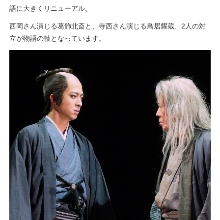
語に大きくリニューアル。
西岡さん演じる葛飾北斎と、寺西さん演じる鳥居耀蔵、2人の対
立が物語の軸となっています。