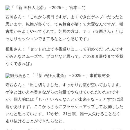
西岡さん：「これから初日ですが、よくできたゲネプロだったと
思います。転換が多くて、でも舞台が暗くて大変なんですが、稽
古場からよくやってくれて。芝居の方は、テラ（寺西さん）とば
っちりセッションできてるなという感じです」
雛形さん：「セットの上で本番通りに…って初めてだったんです
がみんなスムーズで。プロだなと思って。このまま最後まで怪我
なくできれば」
寺西さん：「出し切りました。すっかりお腹が空いております。
ゲネとはいえ本番さながらの熱量でやらせていただいたのです
が、個人的には『もっといろんなことが出来るな～』とすでに課
題があります。ここからさらにブラッシュアップしてお届けした
いなと思っています。12か所、31公演、誰一人欠けることなく
走り抜けることができたらなと」