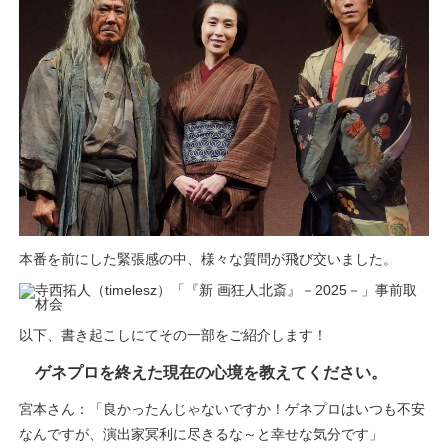
本番を前にした緊張感の中、様々な質問が飛び交いました。
以下、書き起こしにてその一部をご紹介します！
ゲネプロを終えた現在の心境を教えてください。
宮本さん：「良かったんじゃないですか！ゲネプロはいつも不安
なんですが、演出家冥利に尽きるな～と幸せな気分です」