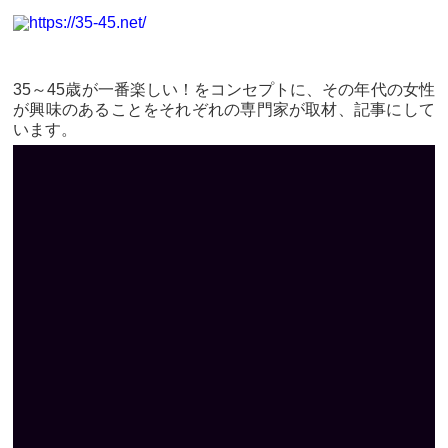
35～45歳が一番楽しい！をコンセプトに、その年代の女性
が興味のあることをそれぞれの専門家が取材、記事にして
います。