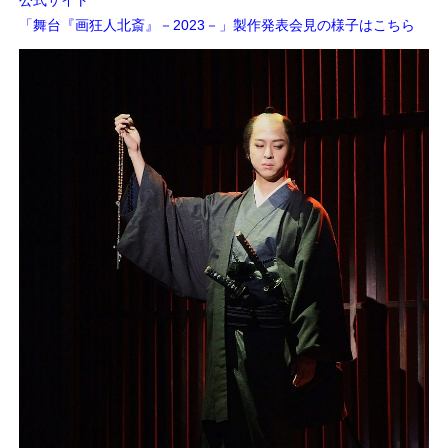
「舞台『画狂人北斎』－2023－」製作発表会見の様子はこちら