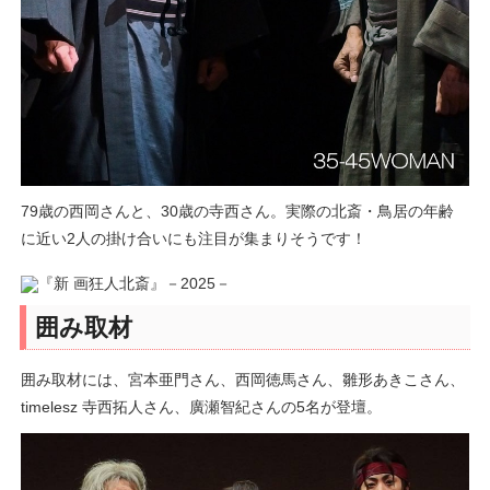
79歳の西岡さんと、30歳の寺西さん。実際の北斎・鳥居の年齢
に近い2人の掛け合いにも注目が集まりそうです！
囲み取材
囲み取材には、宮本亜門さん、西岡徳馬さん、雛形あきこさん、
timelesz 寺西拓人さん、廣瀬智紀さんの5名が登壇。