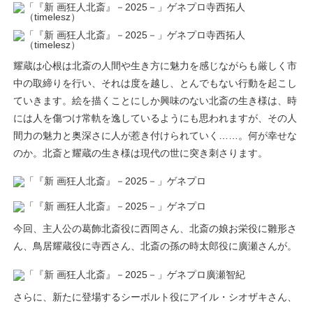
耀蔵は心根は北斎の人間や生き方に魅力を感じながらも厳しく市
中の取締りを行い、それは度を越し、とんでもない行動を起こし
ていきます。絵を描くことにしか興味のない北斎の生き様は、時
には人を傷つけ常軌を逸しているようにも思われますが、その人
間力の魅力と奥深さに人が惹き付けられていく……。何が幸せな
のか。北斎と耀蔵の生き様は現代の世に突き刺さります。
今回、主人公の葛飾北斎役に西岡さん、北斎の娘お栄役に雛形さ
ん、鳥居耀蔵役に寺西さん、北斎の孫の時太郎役に廣瀬さんが。
さらに、新たに登場するシーボルト役にアイル・シオザキさん、