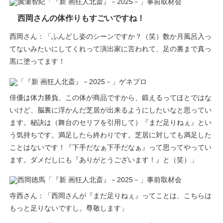
西岡さんの体作りもすごいですね！
西岡さん：「ふんどし姿のシーンですか？（笑）数か月風呂入っ
てないみたいにしてくれって演出家に言われて、足の裏まで真っ
黒に塗ってます！
俳優は体力勝負、この体が商品ですから、鍛えるってほとではな
いけど、脳裏に浮かんだ芝居が出来るようにしたいなと思ってい
ます。秘訣は（舞台のセリフを引用して）『まだ足りねぇ』とい
う気持ちです。満足したら終わりです。芝居に対しても満足した
ことはないです！『下手だなぁ下手だなぁ』って思ってやってい
ます。ダメだしにも『ありがとうございます！』と（笑）」
寺西さん：「西岡さんが『まだ足りねぇ』ってことは、こちらは
もっと足りないですし。尊敬します」