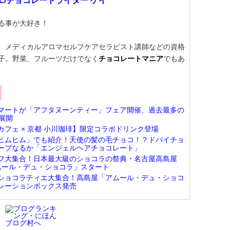
エ/チョコレートライター ケイ
る事が大好き！
、メディカルアロマセルフケアセラピスト講師などの資格
子。野菜、フルーツだけでなく
チョコレートマニア
でもあ
マートが「アフタヌーンティー」フェア開催、過去最多の
展開
カフェ × 京都 小川珈琲】限定コラボドリンク登場
ヒムヒム」でも紹介！天使の髪の毛チョコ！？ドバイチョ
ーブなるか「エンジェルヘアチョコレート」
フ大集合！日本最大級のショコラの祭典・名古屋高島屋
 アムール・デュ・ショコラ」スタート
ショコラティエ大集合！高島屋「アムール・デュ・ショコ
レーションボックス発売