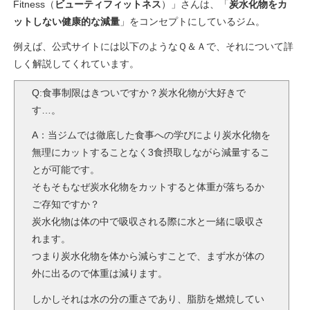
Fitness（
ビューティフィットネス
）」さんは、「
炭水化物をカ
ットしない健康的な減量
」をコンセプトにしているジム。
例えば、公式サイトには以下のようなＱ＆Ａで、それについて詳
しく解説してくれています。
Q:食事制限はきついですか？炭水化物が大好きで
す…。
A：当ジムでは徹底した食事への学びにより炭水化物を
無理にカットすることなく3食摂取しながら減量するこ
とが可能です。
そもそもなぜ炭水化物をカットすると体重が落ちるか
ご存知ですか？
炭水化物は体の中で吸収される際に水と一緒に吸収さ
れます。
つまり炭水化物を体から減らすことで、まず水が体の
外に出るので体重は減ります。
しかしそれは水の分の重さであり、脂肪を燃焼してい