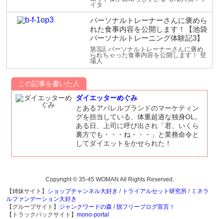
イタ
パーソナルトレーナーさんに褒めら
れた食事内容を公開します！【池袋
パーソナルトレーニング体験記3】
第3話 パーソナルトレーナーさんに褒め
られちゃった食事内容を公開します！ 登
場人
この記事を書いた人
ダイエッターめぐみ
とあるアパレルブランドのマーケティン
グを担当している、体重超過な独身OL。
ある日、上司に呼び出され「君、いくら
裏方でも・・・ね・・・」と業務命令と
してダイエットをかせられた！
Copyright © 35-45 WOMAN All Rights Reserved.
【姉妹サイト】
ショップチャンネル大好き
/
トライアルセット研究所
/
ミネラ
ルファンデーション大好き
【グループサイト】
ジャンクワードの森
/
脱フリーブログ宣言！
【トラックバックサイト】
mono-portal