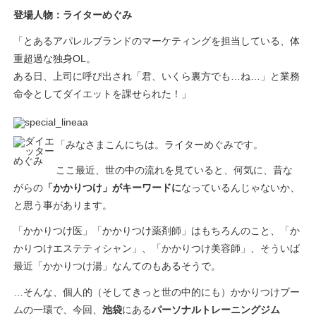
登場人物：ライターめぐみ
「とあるアパレルブランドのマーケティングを担当している、体
重超過な独身OL。
ある日、上司に呼び出され「君、いくら裏方でも…ね…」と業務
命令としてダイエットを課せられた！」
「みなさまこんにちは。ライターめぐみです。
ここ最近、世の中の流れを見ていると、何気に、昔な
がらの
「かかりつけ」がキーワードに
なっているんじゃないか、
と思う事があります。
「かかりつけ医」「かかりつけ薬剤師」はもちろんのこと、「か
かりつけエステティシャン」、「かかりつけ美容師」、そういば
最近「かかりつけ湯」なんてのもあるそうで。
…そんな、個人的（そしてきっと世の中的にも）かかりつけブー
ムの一環で、今回、
池袋
にある
パーソナルトレーニングジム