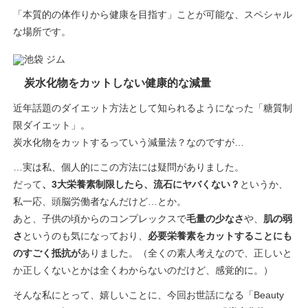
「本質的の体作りから健康を目指す」ことが可能な、スペシャル
な場所です。
炭水化物をカットしない健康的な減量
近年話題のダイエット方法として知られるようになった「糖質制
限ダイエット」。
炭水化物をカットするっていう減量法？なのですが…
…実は私、個人的にこの方法には疑問がありました。
だって
、3大栄養素制限したら、流石にヤバくない？
というか、
私一応、頭脳労働者なんだけど…とか。
あと、子供の頃からのコンプレックスで
毛量の少なさ
や、
肌の弱
さ
というのも気になっており、
必要栄養素をカットすることにも
のすごく抵抗が
ありました。（全くの素人考えなので、正しいと
か正しくないとかは全くわからないのだけど、感覚的に。）
そんな私にとって、嬉しいことに、今回お世話になる「Beauty