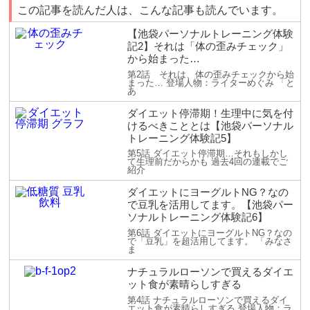
この記事を読んだ人は、こんな記事も読んでいます。
【池袋パーソナルトレーニング体験
記2】それは「体の歪みチェック」
から始まった…
第2話 それは、体の歪みチェックから始
まった… 登場人物：ライターめぐみ 「と
あ
ダイエット停滞期！生理中に気を付
けるべきこととは【池袋パーソナル
トレーニング体験記5】
第5話 ダイエット停滞期…それもしかし
て生理前だからかも 過去4回の連載でご
紹介
ダイエットにヨーグルトNG？なの
で豆乳を活用してます。【池袋パー
ソナルトレーニング体験記6】
第6話 ダイエットにヨーグルトNG？なの
で「豆乳」を超活用してます。 「みなさ
ま
ナチュラルローソンで買えるダイエ
ット食が素晴らしすぎる
第4話 ナチュラルローソンで買えるダイ
エット食が素晴らしすぎる 登場人物：ラ