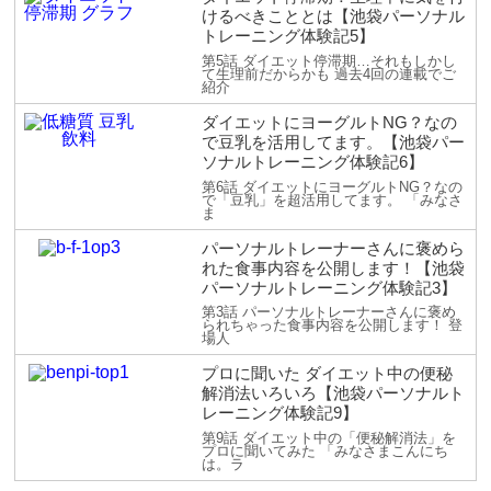
けるべきこととは【池袋パーソナル
トレーニング体験記5】
第5話 ダイエット停滞期…それもしかし
て生理前だからかも 過去4回の連載でご
紹介
ダイエットにヨーグルトNG？なの
で豆乳を活用してます。【池袋パー
ソナルトレーニング体験記6】
第6話 ダイエットにヨーグルトNG？なの
で「豆乳」を超活用してます。 「みなさ
ま
パーソナルトレーナーさんに褒めら
れた食事内容を公開します！【池袋
パーソナルトレーニング体験記3】
第3話 パーソナルトレーナーさんに褒め
られちゃった食事内容を公開します！ 登
場人
プロに聞いた ダイエット中の便秘
解消法いろいろ【池袋パーソナルト
レーニング体験記9】
第9話 ダイエット中の「便秘解消法」を
プロに聞いてみた 「みなさまこんにち
は。ラ