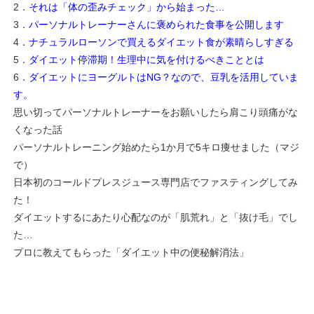
2．
それは「体の歪みチェック」から始まった…
3．
パーソナルトレーナーさんに褒められた食事を公開します
4．
ナチュラルローソンで買えるダイエット食が素晴らしすぎる
5．
ダイエット停滞期！生理中に気を付けるべきこととは
6．
ダイエットにヨーグルトはNG？なので、豆乳を活用していま
す。
思い切ってパーソナルトレーナーをお願いしたら肩こり頭痛がな
くなった話
パーソナルトレーニング始めたら1か月で5キロ痩せました（マジ
で）
日本初のコールドプレスジュース専門店でファスティングしてみ
た！
ダイエットするにあたり心配なのが「肌荒れ」と「抜け毛」でし
た…
プロに教えてもらった「ダイエット中の便秘解消法」