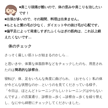
■肩こり頭痛が酷いので、体の歪みや肩こりを治したい
です！
■出張が多いので、その期間、料理は出来ません。
■もともと髪の毛が少なく、ダイエット中の抜け毛が心配です。
■偏平足によって発達しすぎたふくらはぎの筋肉は、これ以上鍛
えたくないです…
体のチェック
さっそく厳しい筋トレが始まるのかしら…
と思いきや、体重な体脂肪率などをチェックしたのち、用意され
たのは
簡易的な診察台
。
寝転び、体、足をいろんな角度に曲げられ、（おそらく）私の体
が今どんな状態なのか…というのを見てくださっている様子。
「今日は、ほとんどトレーニングらしいトレーニングはやらない
んですよ」の言葉通り、診察台→歩く→診察台→歩くを繰り替え
し、なにやら綿密にチェックしてくださいました。