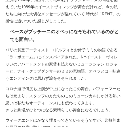
えていた1989年のイーストヴィレッジが舞台だけれど、今の私
たちに向けた大切なメッセージが溢れていて 時代が「RENT」の
感性に追いついた感じがしました。
ベースがプッチーニのオペラになぞられているのがと
ても面白い。
パリの貧乏アーティスト ロドルフォとお針子ミミの物語である
「ラ・ボエーム」にインスパイアされた、NYイースト・ヴィレ
ッジのアパートメントの家賃も払えないミュージシャン ロジャ
ーと、ナイトクラブダンサーのミミの恋物語。オペラとは一味違
うエンディングに思わず涙をそそられました。
コロナ過で何度も上演が中止になったこの舞台。パフォーマーた
ちは元より、スタッフの方たちのこのミュージカルにかける熱い
思いは私たちオーディエンスにも伝わってきます。
きっと劇場がひとつになる素晴らしい舞台になるでしょう。
ウィークエンドはかなり埋まってきているそうですが、比較的ま