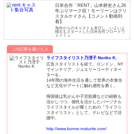
日米合作「RENT」山本耕史さん26
年ぶりマーク役！モーリーンはクリ
スタルケイさん【コメント動画到
着】
海外からのキャストも来日し、いよいよ
稽古もスタートした日米合作ブロードウ
ェイミュ
この記事を書いた人
ライフスタイリスト乃浬子 Noriko K.
広告スタイリストを経て、ロンドン、NY
でインテリア、ジュエリーコーディネー
ターを。
14年間の海外生活を通して世界の衣食住
など文化やアートに触れ感性を磨く。
帰国後は乳がんや子宮筋腫などの経験も
活かしつつ、個性を活かしたパーソナル
ライフスタイルが耀くための『ライフ☆
スタイリスト』として、テレビなどで活
躍中。
http://www.bonne-maturite.com/