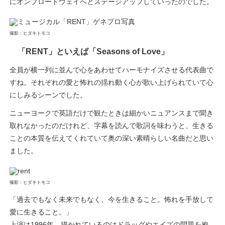
にオンブロードウェイへとステージアップしていったのでした。
撮影：ヒダキトモコ
「RENT」といえば「Seasons of Love」
全員が横一列に並んで心をあわせてハーモナイズさせる代表曲で
すね。それぞれの愛と怖れの揺れ動く心が歌い上げられていて心
にしみるシーンでした。
ニューヨークで英語だけで観たときは細かいニュアンスまで聞き
取れなかったのだけれど、字幕を読んで歌詞を味わうと、生きる
ことの本質を伝えてくれていて奥の深い素晴らしい名曲だと思い
ました。
撮影：ヒダキトモコ
「過去でもなく未来でもなく、今を生きること。怖れを手放して
愛に生きること。」
上演は1996年、描かれているのはドラッグやエイズの問題を抱