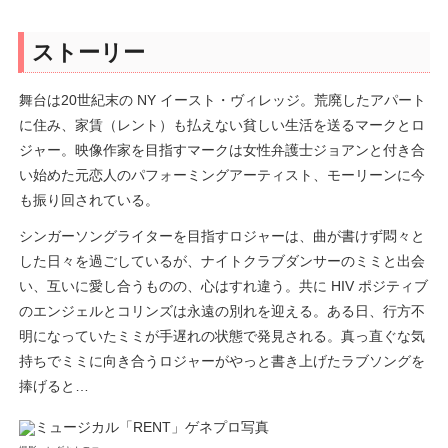
ストーリー
舞台は20世紀末の NY イースト・ヴィレッジ。荒廃したアパート
に住み、家賃（レント）も払えない貧しい生活を送るマークとロ
ジャー。映像作家を目指すマークは女性弁護士ジョアンと付き合
い始めた元恋人のパフォーミングアーティスト、モーリーンに今
も振り回されている。
シンガーソングライターを目指すロジャーは、曲が書けず悶々と
した日々を過ごしているが、ナイトクラブダンサーのミミと出会
い、互いに愛し合うものの、心はすれ違う。共に HIV ポジティブ
のエンジェルとコリンズは永遠の別れを迎える。ある日、行方不
明になっていたミミが手遅れの状態で発見される。真っ直ぐな気
持ちでミミに向き合うロジャーがやっと書き上げたラブソングを
捧げると…