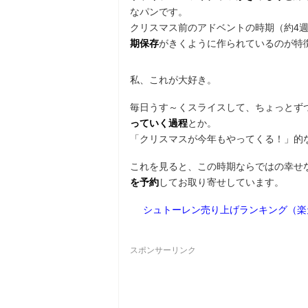
なパンです。
クリスマス前のアドベントの時期（約4
期保存
がきくように作られているのが特
私、これが大好き。
毎日うす～くスライスして、ちょっとず
っていく過程
とか。
「クリスマスが今年もやってくる！」的
これを見ると、この時期ならではの幸せ
を予約
してお取り寄せしています。
シュトーレン売り上げランキング（楽
スポンサーリンク