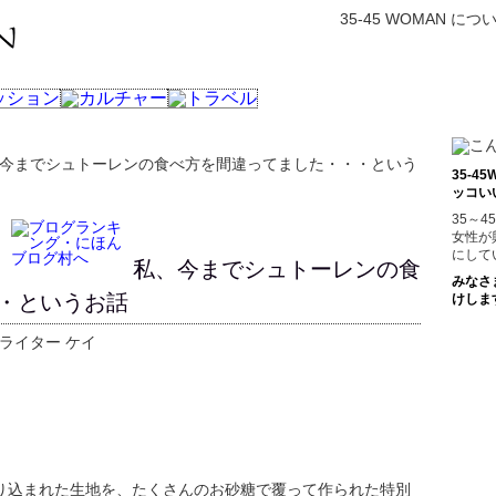
35-45 WOMAN につ
、今までシュトーレンの食べ方を間違ってました・・・という
35-
ッコい
35～
女性が
にして
私、今までシュトーレンの食
みなさ
・というお話
けしま
ライター ケイ
。
り込まれた生地を、たくさんのお砂糖で覆って作られた特別