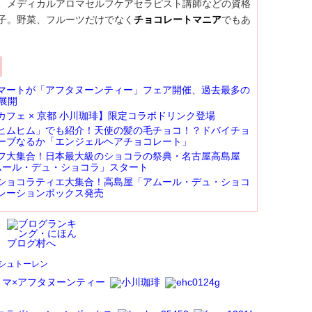
、メディカルアロマセルフケアセラピスト講師などの資格
子。野菜、フルーツだけでなく
チョコレートマニア
でもあ
マートが「アフタヌーンティー」フェア開催、過去最多の
展開
カフェ × 京都 小川珈琲】限定コラボドリンク登場
ヒムヒム」でも紹介！天使の髪の毛チョコ！？ドバイチョ
ーブなるか「エンジェルヘアチョコレート」
フ大集合！日本最大級のショコラの祭典・名古屋高島屋
 アムール・デュ・ショコラ」スタート
ショコラティエ大集合！高島屋「アムール・デュ・ショコ
レーションボックス発売
シュトーレン