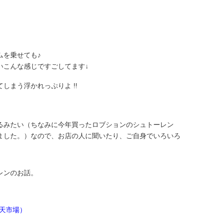
ムを乗せても♪
いこんな感じですごしてます↓
しまう浮かれっぷりよ !!
るみたい（ちなみに今年買ったロブションのシュトーレン
ました。）なので、お店の人に聞いたり、ご自身でいろいろ
レンのお話。
天市場）