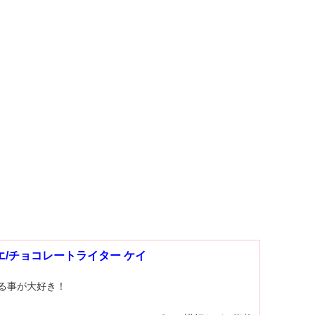
エ/チョコレートライター ケイ
る事が大好き！