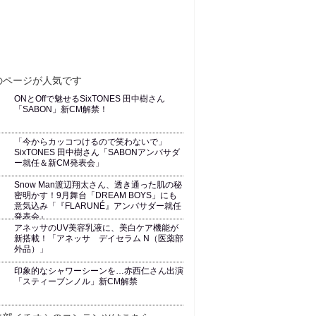
ONとOffで魅せるSixTONES 田中樹さん
「SABON」新CM解禁！
「今からカッコつけるので笑わないで」
SixTONES 田中樹さん「SABONアンバサダ
ー就任＆新CM発表会」
Snow Man渡辺翔太さん、透き通った肌の秘
密明かす！9月舞台「DREAM BOYS」にも
意気込み「『FLARUNÉ』アンバサダー就任
発表会』
アネッサのUV美容乳液に、美白ケア機能が
新搭載！「アネッサ デイセラム N（医薬部
外品）」
印象的なシャワーシーンを…赤西仁さん出演
「スティーブンノル」新CM解禁