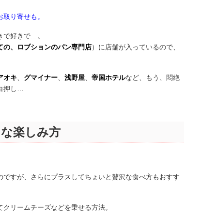
お取り寄せも。
きで好きで…。
ての、ロブションのパン専門店
）に店舗が入っているので、
。
アオキ
、
グマイナー
、
浅野屋
、
帝国ホテル
など、もう、悶絶
白押し…
スな楽しみ方
のですが、さらにプラスしてちょいと贅沢な食べ方もおすす
てクリームチーズなどを乗せる方法。