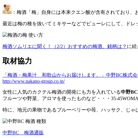
：梅酒「梅」自身には本来クエン酸が含有されており、
最近は梅の種を抜いてミキサーなどでピューレにして、ドレ
梅酒ソムリエに聞く！（2/2）おすすめの梅酒、銘柄は？
に続
取材協力
「梅酒・梅果汁 和歌山からお届けします。」中野BC株式会
http://www.nakano-group.co.jp/
女性に人気のカクテル梅酒の開発にも力を入れている
中野BC
フルーツや野菜、アロマを使ったものなど・・・35-45WO
特に、地元の果物であるブルーベリーや苺、ハッサク、じゃ
中野BC 梅酒通販