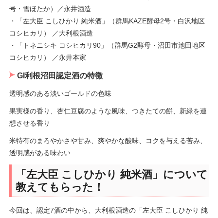
号・雪ほたか）／永井酒造
・「左大臣 こしひかり 純米酒」（群馬KAZE酵母2号・白沢地区
コシヒカリ） ／大利根酒造
・「トネニシキ コシヒカリ90」（群馬G2酵母・沼田市池田地区
コシヒカリ） ／永井本家
GI利根沼田認定酒の特徴
透明感のある淡いゴールドの色味
果実様の香り、杏仁豆腐のような風味、つきたての餅、新緑を連
想させる香り
米特有のまろやかさや甘み、爽やかな酸味、コクを与える苦み、
透明感がある味わい
「左大臣 こしひかり 純米酒」について
教えてもらった！
今回は、認定7酒の中から、大利根酒造の「左大臣 こしひかり 純