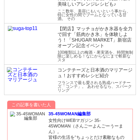
美味しいアレンジレシピも♪
ここ数年、美容にもいいという事から、
特に女性の間でブームとなっている甘
酒。 その
【閉店】マッチョがかき氷器を全力
で回す「筋肉かき氷」を体験しよ
う！「SHUGAR MARKET」新宿店
オープン記念イベント
100種類以上の梅酒・果実酒を、時間無制
限に楽しめる！なにからなにまで斬新な
スタ
コンテチーズと日本酒のマリアージ
ュ！おすすめレシピ紹介
フランスで最も愛される熟成ハードチー
ズ「コンテ」。 あわせるなら、スパーク
リング
この記事を書いた人
35-45WOMAN編集部
女性向けWEBマガジン 35-
45WOMAN（さんごーよんごーうーま
ん）。
皆様の生活を“ちょっとだけ素敵なもの