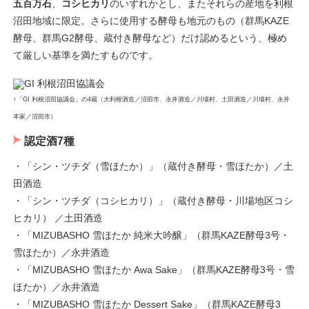
五百万石
、
コシヒカリ
のいずれかとし、またそれらの産地を利根
沼田地域に限定。さらに使用する酵母も地元のもの（群馬KAZE
酵母、群馬G2酵母、蔵付き酵母など）だけ認めるという、極め
て厳しい基準を満たすものです。
↑「GI 利根沼田協議会」の4蔵（大利根酒造／沼田市、永井酒造／川場村、土田酒造／川場村、永井
本家／沼田市）
認定酒7種
・「シン・ツチダ（雪ほたか）」（蔵付き酵母・雪ほたか）／土
田酒造
・「シン・ツチダ（コシヒカリ）」（蔵付き酵母・川場地区コシ
ヒカリ） ／土田酒造
・「MIZUBASHO 雪ほたか 純米大吟醸」（群馬KAZE酵母3号・
雪ほたか）／永井酒造
・「MIZUBASHO 雪ほたか Awa Sake」（群馬KAZE酵母3号・雪
ほたか）／永井酒造
・「MIZUBASHO 雪ほたか Dessert Sake」（群馬KAZE酵母3