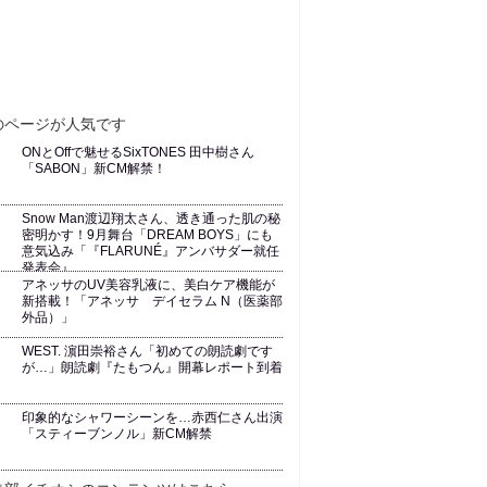
ONとOffで魅せるSixTONES 田中樹さん
「SABON」新CM解禁！
Snow Man渡辺翔太さん、透き通った肌の秘
密明かす！9月舞台「DREAM BOYS」にも
意気込み「『FLARUNÉ』アンバサダー就任
発表会』
アネッサのUV美容乳液に、美白ケア機能が
新搭載！「アネッサ デイセラム N（医薬部
外品）」
WEST. 濵田崇裕さん「初めての朗読劇です
が…」朗読劇『たもつん』開幕レポート到着
印象的なシャワーシーンを…赤西仁さん出演
「スティーブンノル」新CM解禁