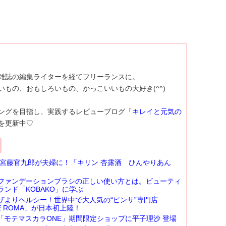
雑誌の編集ライターを経てフリーランスに。
いもの、おもしろいもの、かっこいいもの大好き(^^)
ングを目指し、実践するレビューブログ「
キレイと元気の
を更新中♡
 宮藤官九郎が夫婦に！「キリン 杏露酒 ひんやりあん
ファンデーションブラシの正しい使い方とは。ビューティ
ランド「KOBAKO」に学ぶ
ザよりヘルシー！世界中で大人気の“ピンサ”専門店
DE ROMA」が日本初上陸！
】「モテマスカラONE」期間限定ショップに平子理沙 登場