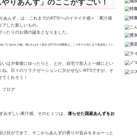
んやりあんず」のここがすごい！
りあんず」は、これまでのRTS*へのイマイチ感＝「果汁感
リアした新しいもの。
ぴったりのお酒の誕生となりました。
dy To Serve の略。開ければすぐ飲めるRTSの消費量はここ３年で６倍にまで急成長してい
あるいは夕食後にゆったりと、とか、自宅で友人と一緒にとい
よね。日々のリラクゼーションに欠かせないRTSですが、そ
けてくれそう！
みずみずしい果汁感、そのヒミツは、
凍らせた国産あんずをお
裂け目ができて、そこからあんずの香りや旨みをきゅーっと