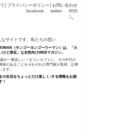
いて
│
プライバシーポリシー
│
お問い合わせ
facebook
twitter
RSS
45WOMAN（サンゴーヨンゴーウーマン）は、「カ
いけど身近」な女性向けWEBマガジン。
45歳が一番楽しい！をコンセプトに、その年代の
興味のあることをそれぞれの専門家が取材、記事
います。
まの生活をちょっとだけ楽しく♪する情報をお届
す！