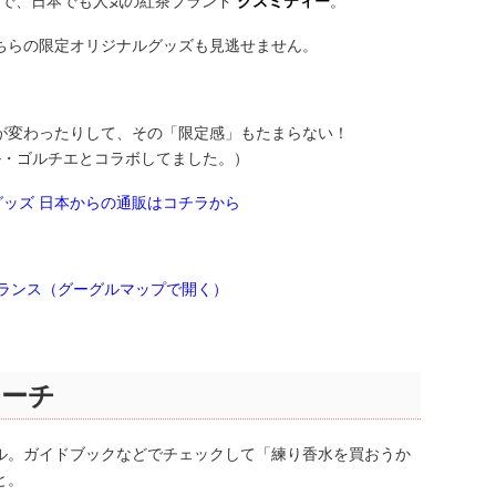
事で、日本でも人気の紅茶ブランド
クスミティー
。
ちらの限定オリジナルグッズも見逃せません。
が変わったりして、その「限定感」もたまらない！
ル・ゴルチエとコラボしてました。）
ルグッズ 日本からの通販はコチラから
Paris、フランス（グーグルマップで開く）
ポーチ
ル。ガイドブックなどでチェックして「練り香水を買おうか
と。