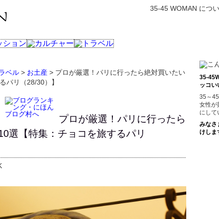
35-45 WOMAN につ
ラベル
>
お土産
>
プロが厳選！パリに行ったら絶対買いたい
35-
パリ（28/30）】
ッコい
35～
女性が
にして
プロが厳選！パリに行ったら
みなさ
10選【特集：チョコを旅するパリ
けしま
K