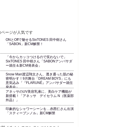
ONとOffで魅せるSixTONES 田中樹さん
「SABON」新CM解禁！
「今からカッコつけるので笑わないで」
SixTONES 田中樹さん「SABONアンバサダ
ー就任＆新CM発表会」
Snow Man渡辺翔太さん、透き通った肌の秘
密明かす！9月舞台「DREAM BOYS」にも
意気込み「『FLARUNÉ』アンバサダー就任
発表会』
アネッサのUV美容乳液に、美白ケア機能が
新搭載！「アネッサ デイセラム N（医薬部
外品）」
印象的なシャワーシーンを…赤西仁さん出演
「スティーブンノル」新CM解禁