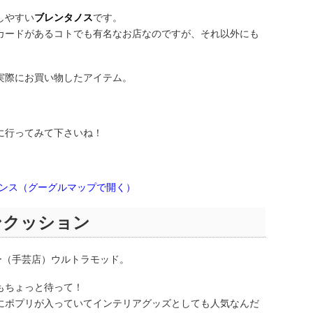
しやすい
ブレンタノス
です。
カードがあるコトでも有名なお店なのですが、それ以外にも
実際にお買い物したアイテム。
に行ってみて下さいね！
aris, フランス（グーグルマップで開く）
ンクッション
ー（手芸店）ウルトラモッド。
もちょっと待って！
にポプリが入っていてインテリアグッズとしても人気なんだ