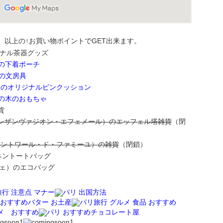
。以上の↑お買い物ポイントでGET出来ます。
リジナル茶器グッズ
）の下着ポーチ
）の文房具
ド）のオリジナルピンクッション
ヴ）の木のおもちゃ
貨
hémères（レザンヴァジオン・エフェメール）のエッフェル塔雑貨
（閉
le（ル・コントワール・ド・ファミーユ）の雑貨
（閉鎖）
リネントートバッグ
ルシェ）のエコバッグ