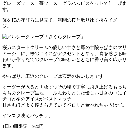
グレーズソース、苺ソース、グラハムビスケットで仕上げま
す。
苺を桜の花びらに見立て、満開の桜と散りゆく桜をイメー
ジ。
桜カスタードクリームの優しい甘さと苺の甘酸っぱさのマリ
アージュに、桜のアイスがアクセントとなり、春を感じる味
わいが作りたてのクレープの味わいとともに香り高く広がり
ます。
やっぱり、王道のクレープは安定のおいしさです！
オーダーが入ると１枚ずつその場で丁寧に焼き上げるもっち
もちのクレープ生地…。ふんわりとした優しい甘さの中にイ
チゴと桜のアイスがベストマッチ。
甘さもほどよく控えらえていてペロリと食べれちゃうはず。
インスタ映えバッチリ。
1日20皿限定 920円