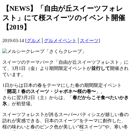
【NEWS】「自由が丘スイーツフォレ
スト」にて桜スイーツのイベント開催
【2019】
2019-03-14 [
グルメ
│
グルメイベント
│
スイーツ
]
スイーツのテーマパーク「自由が丘スイーツフォレスト」に
て、3月1日（金）より期間限定イベントが
並行して
開催され
ています。
1日からは日本の春をテーマにした春の期間限定イベント
「
開花！春のスイーツ・ジャポネ〜桜の巻〜
」。
さらに翌3月2日（土）からは、「
春だからこそ食べたいかき
氷
」が初登場。
スイーツフォレス卜が誇るスーパーパティシエが嬉しい春の
訪れが実感できる、日本のスイーツ”をテーマに創作した、
桜の味わいと春のピンク色が美しい”桜スイーツ”や、寒い冬