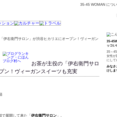
35-45 WOMAN につ
の「伊右衛門サロン」が渋谷ヒカリエにオープン！ヴィーガン
35-
ッコい
35～
女性が
にして
お茶が主役の「伊右衛門サロ
みなさ
プン！ヴィーガンスイーツも充実
けしま
都で展開して来た「
伊右衛門サロン
」。