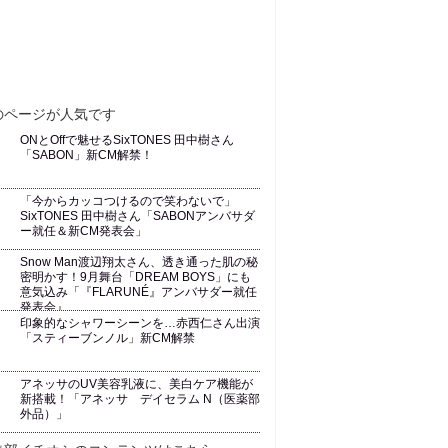
ONとOffで魅せるSixTONES 田中樹さん
「SABON」新CM解禁！
「今からカッコつけるので笑わないで」
SixTONES 田中樹さん「SABONアンバサダ
ー就任＆新CM発表会」
Snow Man渡辺翔太さん、透き通った肌の秘
密明かす！9月舞台「DREAM BOYS」にも
意気込み「『FLARUNÉ』アンバサダー就任
発表会』
印象的なシャワーシーンを…赤西仁さん出演
「スティーブンノル」新CM解禁
アネッサのUV美容乳液に、美白ケア機能が
新搭載！「アネッサ デイセラム N（医薬部
外品）」