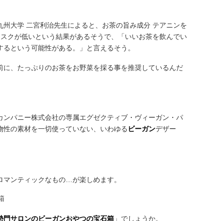
州大学 二宮利治先生によると、お茶の旨み成分 テアニンを
リスクが低いという結果があるそうで、「いいお茶を飲んでい
するという可能性がある。」と言えるそう。
前に、たっぷりのお茶をお野菜を採る事を推奨しているんだ
カンパニー株式会社の専属エグゼクティブ・ヴィーガン・パ
物性の素材を一切使っていない、いわゆる
ビーガン
デザー
ロマンティックなもの…が楽しめます。
勢門サロンのビーガンおやつの宝石箱
」でしょうか。