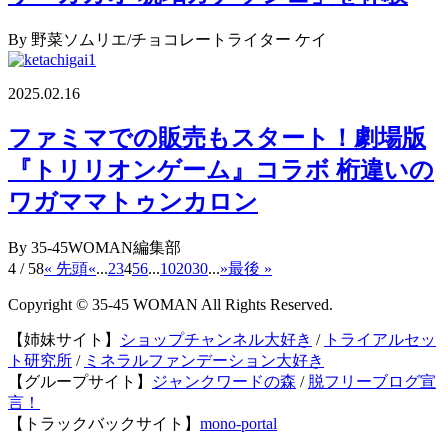
By 野菜ソムリエ/チョコレートライター ケイ
2025.02.16
ファミマでの販売もスタート！劇場版
『トリリオンゲーム』コラボ 桁違いの
ワガママトゥンカロン
By 35-45WOMAN編集部
4 / 58
« 先頭
«
...
2
3
4
5
6
...
10
20
30
...
»
最後 »
Copyright © 35-45 WOMAN All Rights Reserved.
【姉妹サイト】
ショップチャンネル大好き
/
トライアルセッ
ト研究所
/
ミネラルファンデーション大好き
【グループサイト】
ジャンクワードの森
/
脱フリーブログ宣
言！
【トラックバックサイト】
mono-portal