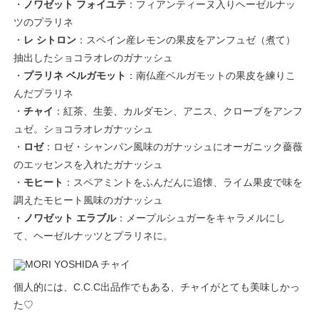
・
ノワゼット フォイユテ
：フィアンティーヌ入りヘーゼルナッ
ツのプラリネ
・
レ シトロン
：スペイン産レモンの果皮をアンフュゼ（煮て）
抽出したショコラオレのガナッシュ
・
プラリネ ベルガモット
：南仏産ベルガモットの果皮を練りこ
んだプラリネ
・
チャイ
：紅茶、生姜、カルダモン、アニス、クローブをアンフ
ュゼ。ショコラオレガナッシュ
・
ロゼ
：ロゼ・シャンパン風味のガナッシュにオーガニック薔薇
のエッセンスを入れたガナッシュ
・
モヒート
：スペアミントをふんだんに追懐、ライム果皮で味を
調えたモヒート風味のガナッシュ
・
ノワゼット エラブル
：メープルシュガーをキャラメルにし
て、ヘーゼルナッツとプラリネに。
個人的には、C.C.C出品作でもある、チャイがとても美味しかっ
た♡