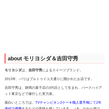
about モリヨシダ＆吉田守秀
モリヨシダ
は、
吉田守秀
によるスイーツブランド。
2013年、パリはブルトゥイユ大通りに開かれたお店です。
吉田守秀は、静岡の菓子店の3代目として生まれ、パークハイア
ット東京などで修行した実力派。
面白いところでは、
TVチャンピオン2ケーキ職人選手権にて2年
連続で優勝
するなどの実績も残しています。（あ、だから彼は、