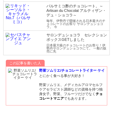
バルサミコ酢のチョコレート。～
Artisan du Chocolat アルティザン・
デュ・ショコラ～
毎年、伊勢丹で開催される日本最大のチ
ョコレートのお祭り サロンデュショコ
ラ。 今
サロンデュショコラ セレクション
ボックスGETしました
日本最大級のチョコレートのお祭り！伊
勢丹サロンデュショコラにて。 一般の販
売に先
この記事を書いた人
野菜ソムリエ/チョコレートライター ケイ
とにかく食べる事が大好き！
野菜ソムリエ、メディカルアロマセルフ
ケアセラピスト講師などの資格を持つ独
身女子。野菜、フルーツだけでなく
チョ
コレートマニア
でもあります。