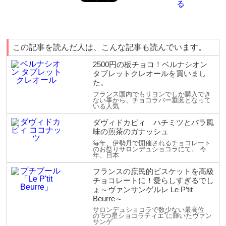
この記事を読んだ人は、こんな記事も読んでいます。
2500円の板チョコ！ベルナシオン
タブレットクレオールを買いまし
た。
フランス国内でもリヨンでしか購入でき
ない事から、チョコラバー垂涎となって
いる人気
ダヴィドカピィ ハチミツとバラ風
味の煎茶のガナッシュ
毎年、伊勢丹で開催されるチョコレート
のお祭りサロンデュショコラにて。 今
年、日本
フランスの庶民的ビスケットを高級
チョコレートに！愛らしすぎるでし
ょ～ヴァンサンゲルレ Le P’tit
Beurre～
サロンデュショコラで数少ない最高位
の”5つ星ショコラティエ”に輝いたヴァン
サンゲ