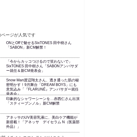
ONとOffで魅せるSixTONES 田中樹さん
「SABON」新CM解禁！
「今からカッコつけるので笑わないで」
SixTONES 田中樹さん「SABONアンバサダ
ー就任＆新CM発表会」
Snow Man渡辺翔太さん、透き通った肌の秘
密明かす！9月舞台「DREAM BOYS」にも
意気込み「『FLARUNÉ』アンバサダー就任
発表会』
印象的なシャワーシーンを…赤西仁さん出演
「スティーブンノル」新CM解禁
アネッサのUV美容乳液に、美白ケア機能が
新搭載！「アネッサ デイセラム N（医薬部
外品）」