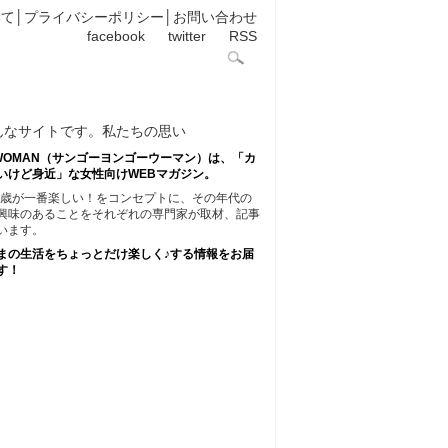
いて
│
プライバシーポリシー
│
お問い合わせ
facebook
twitter
RSS
45WOMAN（サンゴーヨンゴーウーマン）は、「カ
いけど身近」な女性向けWEBマガジン。
45歳が一番楽しい！をコンセプトに、その年代の
興味のあることをそれぞれの専門家が取材、記事
います。
まの生活をちょっとだけ楽しく♪する情報をお届
す！