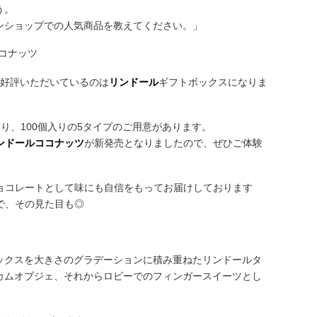
う。
ンショップでの人気商品を教えてください。」
ご好評いただいているのは
リンドール
ギフトボックスになりま
個入り、100個入りの5タイプのご用意があります。
ンドールココナッツ
が新発売となりましたので、ぜひご体験
ョコレートとして味にも自信をもってお届けしております
で、その見た目も◎
ックスを大きさのグラデーションに積み重ねたリンドールタ
カムオブジェ、それからロビーでのフィンガースイーツとし
。