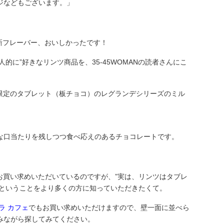
ジなどもございます。」
新フレーバー、おいしかったです！
的に”好きなリンツ商品を、35-45WOMANの読者さんにこ
限定のタブレット（板チョコ）のレグランデシリーズのミル
な口当たりを残しつつ食べ応えのあるチョコレートです。
お買い求めいただいているのですが、”実は、リンツはタブレ
”ということをより多くの方に知っていただきたくて。
ラ カフェ
でもお買い求めいただけますので、壁一面に並べら
みながら探してみてください。